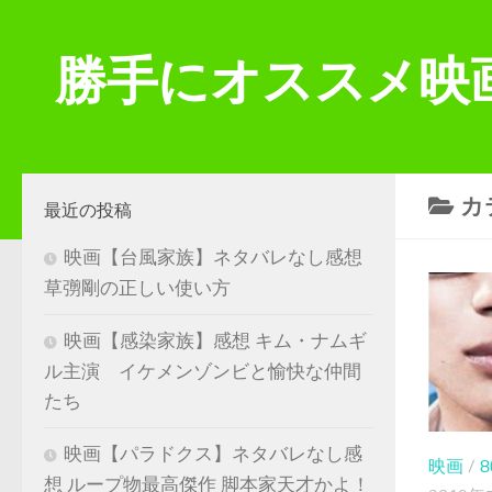
コンテンツへスキップ
勝手にオススメ映
カ
最近の投稿
映画【台風家族】ネタバレなし感想
草彅剛の正しい使い方
映画【感染家族】感想 キム・ナムギ
ル主演 イケメンゾンビと愉快な仲間
たち
映画【パラドクス】ネタバレなし感
映画
/
想 ループ物最高傑作 脚本家天才かよ！