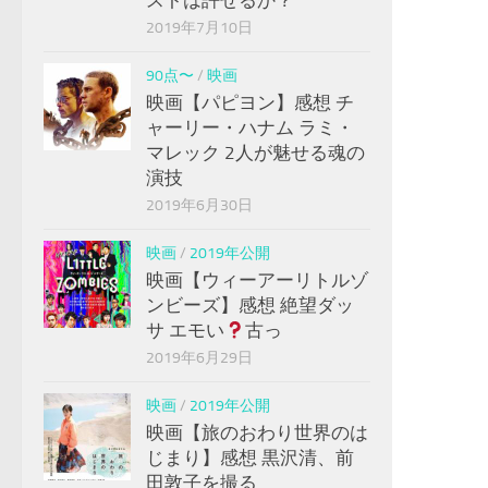
2019年7月10日
90点〜
/
映画
映画【パピヨン】感想 チ
ャーリー・ハナム ラミ・
マレック 2人が魅せる魂の
演技
2019年6月30日
映画
/
2019年公開
映画【ウィーアーリトルゾ
ンビーズ】感想 絶望ダッ
サ エモい
古っ
2019年6月29日
映画
/
2019年公開
映画【旅のおわり世界のは
じまり】感想 黒沢清、前
田敦子を撮る