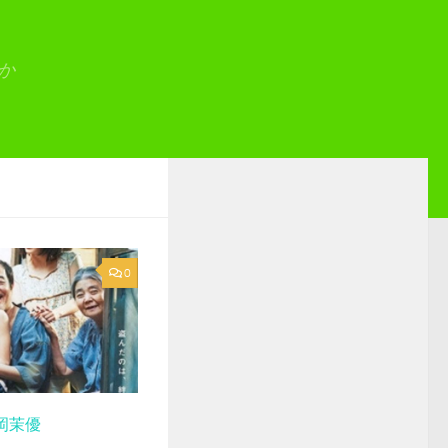
か
0
岡茉優