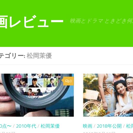
画レビュー
映画とドラマ ときどき何
テゴリー:
松岡茉優
0
80点〜
/
2010年代
/
松岡茉優
映画
/
2018年公開
/
松