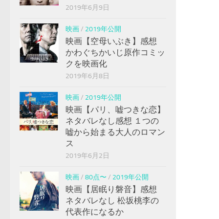
2019年6月9日
映画
/
2019年公開
映画【空母いぶき】感想
かわぐちかいじ原作コミッ
クを映画化
2019年6月8日
映画
/
2019年公開
映画【パリ、嘘つきな恋】
ネタバレなし感想 １つの
嘘から始まる大人のロマン
ス
2019年6月2日
映画
/
80点〜
/
2019年公開
映画【居眠り磐音】感想
ネタバレなし 松坂桃李の
代表作になるか