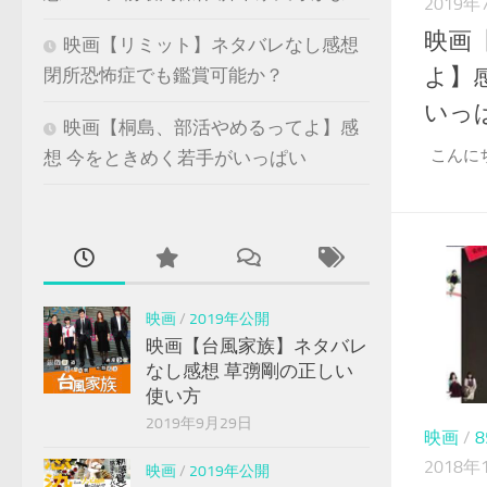
2019年
映画
映画【リミット】ネタバレなし感想
よ】
閉所恐怖症でも鑑賞可能か？
いっ
映画【桐島、部活やめるってよ】感
こんに
想 今をときめく若手がいっぱい
映画
/
2019年公開
映画【台風家族】ネタバレ
なし感想 草彅剛の正しい
使い方
2019年9月29日
映画
/
2018年
映画
/
2019年公開