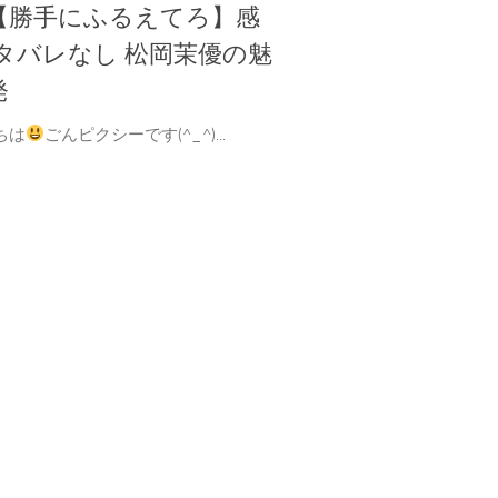
【勝手にふるえてろ】感
ネタバレなし 松岡茉優の魅
発
ちは
ごんピクシーです(^_^)...