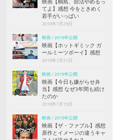
映画【桐島、部活やめるっ
てよ】感想 今をときめく
若手がいっぱい
2019年7月29日
映画
/
2019年公開
映画【ホットギミック ガ
ールミーツボーイ】感想
2019年7月21日
映画
/
2019年公開
映画【今日も嫌がらせ弁
当】感想 なぜ3年間も続け
たのか
2019年7月15日
映画
/
2019年公開
映画【ザ・ファブル】感想
原作とイメージの違うキャ
ストは許せるか？