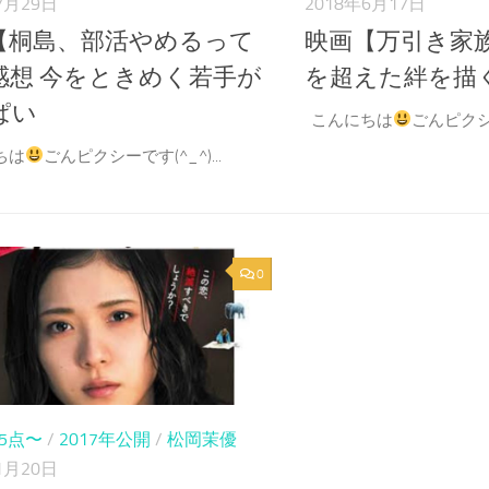
7月29日
2018年6月17日
【桐島、部活やめるって
映画【万引き家族
感想 今をときめく若手が
を超えた絆を描
ぱい
こんにちは
ごんピクシー
ちは
ごんピクシーです(^_^)...
0
85点〜
/
2017年公開
/
松岡茉優
1月20日