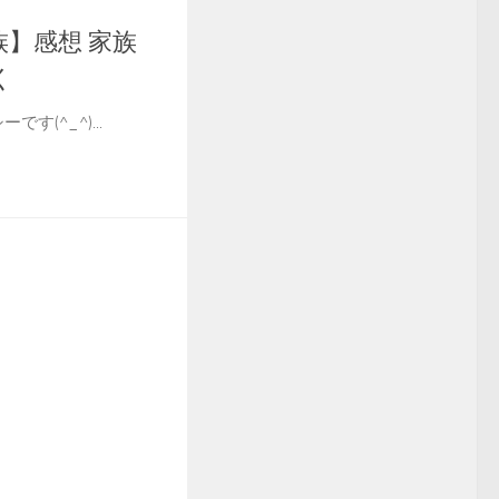
】感想 家族
く
です(^_^)...