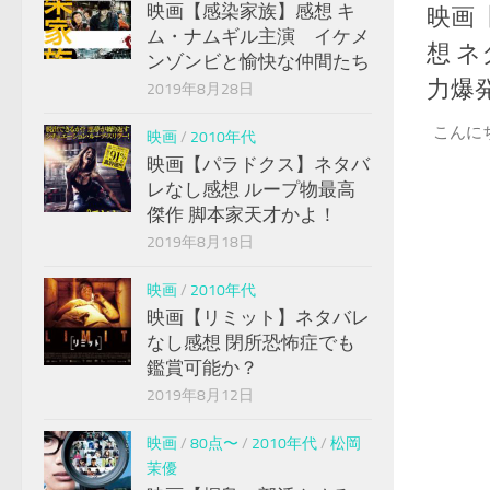
映画【感染家族】感想 キ
映画
ム・ナムギル主演 イケメ
想 
ンゾンビと愉快な仲間たち
力爆
2019年8月28日
こんに
映画
/
2010年代
映画【パラドクス】ネタバ
レなし感想 ループ物最高
傑作 脚本家天才かよ！
2019年8月18日
映画
/
2010年代
映画【リミット】ネタバレ
なし感想 閉所恐怖症でも
鑑賞可能か？
2019年8月12日
映画
/
80点〜
/
2010年代
/
松岡
茉優