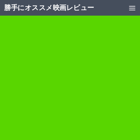
勝手にオススメ映画レビュー
コンテンツへスキップ