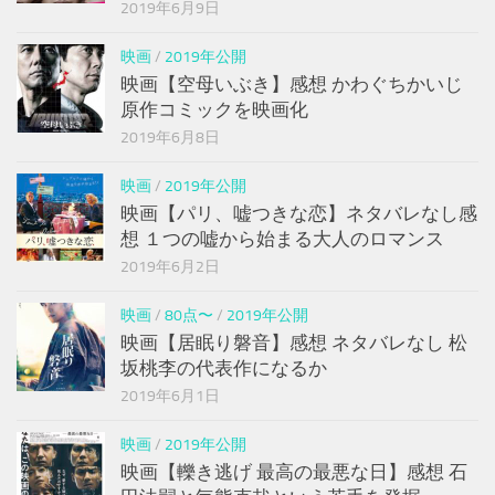
2019年6月9日
映画
/
2019年公開
映画【空母いぶき】感想 かわぐちかいじ
原作コミックを映画化
2019年6月8日
映画
/
2019年公開
映画【パリ、嘘つきな恋】ネタバレなし感
想 １つの嘘から始まる大人のロマンス
2019年6月2日
映画
/
80点〜
/
2019年公開
映画【居眠り磐音】感想 ネタバレなし 松
坂桃李の代表作になるか
2019年6月1日
映画
/
2019年公開
映画【轢き逃げ 最高の最悪な日】感想 石