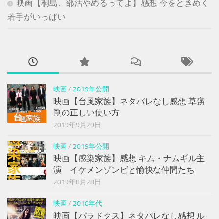
映画【桐島、部活やめるってよ】感想 今をときめく
若手がいっぱい
映画
/
2019年公開
映画【台風家族】ネタバレなし感想 草彅
剛の正しい使い方
2019年9月29日
映画
/
2019年公開
映画【感染家族】感想 キム・ナムギル主
演 イケメンゾンビと愉快な仲間たち
2019年8月28日
映画
/
2010年代
映画【パラドクス】ネタバレなし感想 ル