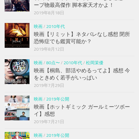
ープ物最高傑作 脚本家天才かよ！
2019年8月18日
映画
/
2010年代
映画【リミット】ネタバレなし感想 閉所
恐怖症でも鑑賞可能か？
2019年8月12日
映画
/
80点〜
/
2010年代
/
松岡茉優
映画【桐島、部活やめるってよ】感想 今
をときめく若手がいっぱい
2019年7月29日
映画
/
2019年公開
映画【ホットギミック ガールミーツボー
イ】感想
2019年7月21日
映画
/
2019年公開