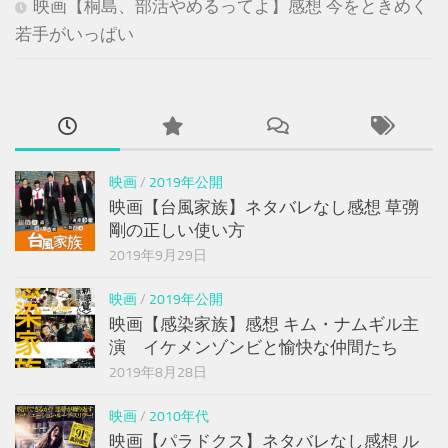
映画【桐島、部活やめるってよ】感想 今をときめく
若手がいっぱい
映画
/
2019年公開
映画【台風家族】ネタバレなし感想 草彅
剛の正しい使い方
2019年9月29日
映画
/
2019年公開
映画【感染家族】感想 キム・ナムギル主
演 イケメンゾンビと愉快な仲間たち
2019年8月28日
映画
/
2010年代
映画【パラドクス】ネタバレなし感想 ル