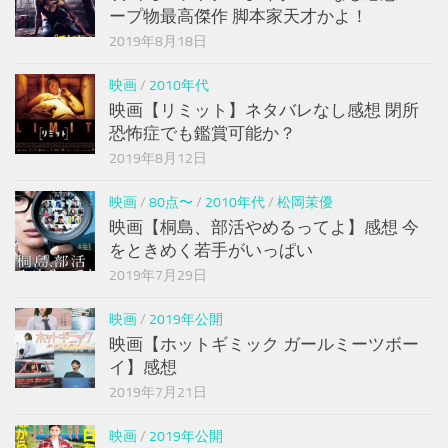
ープ物最高傑作 脚本家天才かよ！
2019年8月18日
映画
/
2010年代
映画【リミット】ネタバレなし感想 閉所
恐怖症でも鑑賞可能か？
2019年8月12日
映画
/
80点〜
/
2010年代
/
松岡茉優
映画【桐島、部活やめるってよ】感想 今
をときめく若手がいっぱい
2019年7月29日
映画
/
2019年公開
映画【ホットギミック ガールミーツボー
イ】感想
2019年7月21日
映画
/
2019年公開