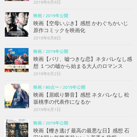
2019年6月9日
映画
/
2019年公開
映画【空母いぶき】感想 かわぐちかいじ
原作コミックを映画化
2019年6月8日
映画
/
2019年公開
映画【パリ、嘘つきな恋】ネタバレなし感
想 １つの嘘から始まる大人のロマンス
2019年6月2日
映画
/
80点〜
/
2019年公開
映画【居眠り磐音】感想 ネタバレなし 松
坂桃李の代表作になるか
2019年6月1日
映画
/
2019年公開
映画【轢き逃げ 最高の最悪な日】感想 石