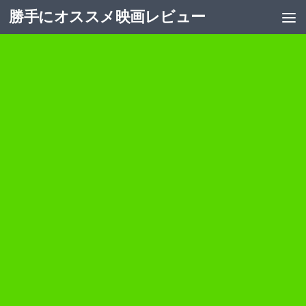
勝手にオススメ映画レビュー
コンテンツへスキップ