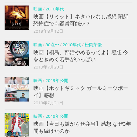
映画
/
2010年代
映画【リミット】ネタバレなし感想 閉所
恐怖症でも鑑賞可能か？
2019年8月12日
映画
/
80点〜
/
2010年代
/
松岡茉優
映画【桐島、部活やめるってよ】感想 今
をときめく若手がいっぱい
2019年7月29日
映画
/
2019年公開
映画【ホットギミック ガールミーツボー
イ】感想
2019年7月21日
映画
/
2019年公開
映画【今日も嫌がらせ弁当】感想 なぜ3年
間も続けたのか