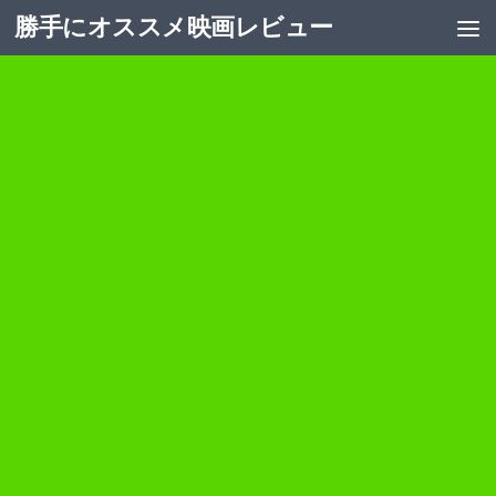
勝手にオススメ映画レビュー
コンテンツへスキップ