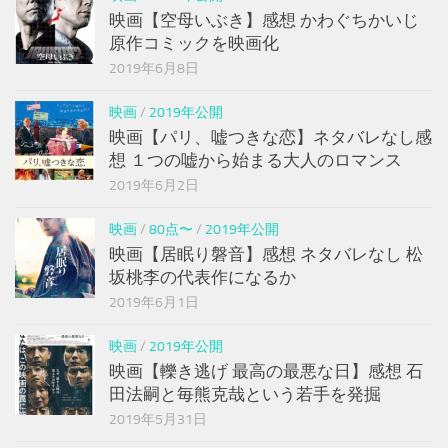
映画【空母いぶき】感想 かわぐちかいじ
原作コミックを映画化
2019年6月8日
映画
/
2019年公開
映画【パリ、嘘つきな恋】ネタバレなし感
想 １つの嘘から始まる大人のロマンス
2019年6月2日
映画
/
80点〜
/
2019年公開
映画【居眠り磐音】感想 ネタバレなし 松
坂桃李の代表作になるか
2019年6月1日
映画
/
2019年公開
映画【轢き逃げ 最高の最悪な日】感想 石
田法嗣と毎熊克哉という若手を発掘
2019年5月31日