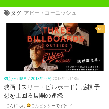
タグ:
アビー・コーニッシュ
0
85点〜
/
映画
/
2018年公開
2018年2月18日
映画【スリー・ビルボード】感想 予
想を上回る展開の連続
こんにちは
ごんピクシーです(^_^)...