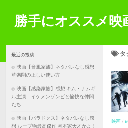
コンテンツへスキップ
勝手にオススメ映
タ
最近の投稿
映画【台風家族】ネタバレなし感想
草彅剛の正しい使い方
映画【感染家族】感想 キム・ナムギ
ル主演 イケメンゾンビと愉快な仲間
たち
映画【パラドクス】ネタバレなし感
映画
/
想 ループ物最高傑作 脚本家天才かよ！