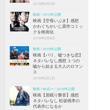
2019年6月9日
映画
/
2019年公開
映画【空母いぶき】感想
かわぐちかいじ原作コミッ
クを映画化
2019年6月8日
映画
/
2019年公開
映画【パリ、嘘つきな恋】
ネタバレなし感想 １つの
嘘から始まる大人のロマン
ス
2019年6月2日
映画
/
80点〜
/
2019年公開
映画【居眠り磐音】感想
ネタバレなし 松坂桃李の
代表作になるか