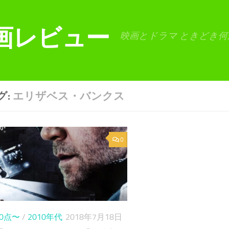
画レビュー
映画とドラマ ときどき何
グ:
エリザベス・バンクス
0
80点〜
/
2010年代
2018年7月18日