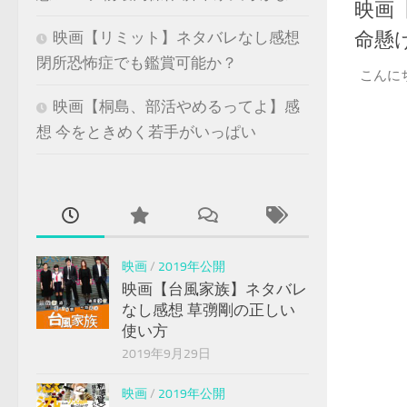
映画
命懸
映画【リミット】ネタバレなし感想
閉所恐怖症でも鑑賞可能か？
こんに
映画【桐島、部活やめるってよ】感
想 今をときめく若手がいっぱい
映画
/
2019年公開
映画【台風家族】ネタバレ
なし感想 草彅剛の正しい
使い方
2019年9月29日
映画
/
2019年公開