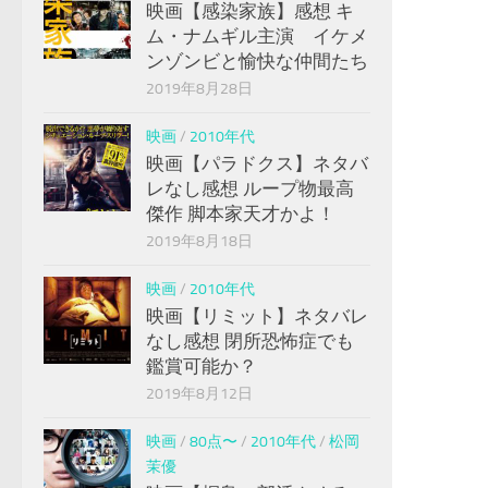
映画【感染家族】感想 キ
ム・ナムギル主演 イケメ
ンゾンビと愉快な仲間たち
2019年8月28日
映画
/
2010年代
映画【パラドクス】ネタバ
レなし感想 ループ物最高
傑作 脚本家天才かよ！
2019年8月18日
映画
/
2010年代
映画【リミット】ネタバレ
なし感想 閉所恐怖症でも
鑑賞可能か？
2019年8月12日
映画
/
80点〜
/
2010年代
/
松岡
茉優