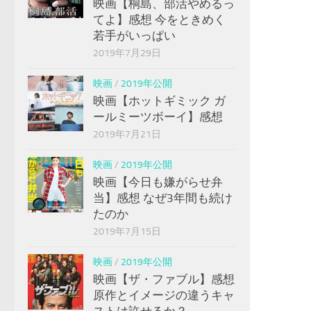
映画【桐島、部活やめるっ
てよ】感想 今をときめく
若手がいっぱい
2019年7月29日
映画
/
2019年公開
映画【ホットギミック ガ
ールミーツボーイ】感想
2019年7月21日
映画
/
2019年公開
映画【今日も嫌がらせ弁
当】感想 なぜ3年間も続け
たのか
2019年7月15日
映画
/
2019年公開
映画【ザ・ファブル】感想
原作とイメージの違うキャ
ストは許せるか？