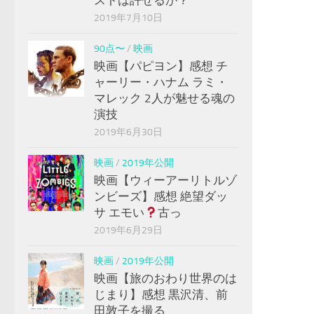
2019年7月10日
90点〜
/
映画
映画【パピヨン】感想 チ
ャーリー・ハナム ラミ・
マレック 2人が魅せる魂の
演技
2019年6月30日
映画
/
2019年公開
映画【ウィーアーリトルゾ
ンビーズ】感想 絶望ダッ
サ エモい
古っ
2019年6月29日
映画
/
2019年公開
映画【旅のおわり世界のは
じまり】感想 黒沢清、前
田敦子を撮る