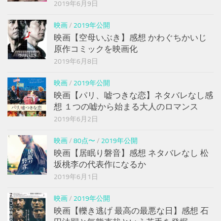
2019年6月9日
映画
/
2019年公開
映画【空母いぶき】感想 かわぐちかいじ
原作コミックを映画化
2019年6月8日
映画
/
2019年公開
映画【パリ、嘘つきな恋】ネタバレなし感
想 １つの嘘から始まる大人のロマンス
2019年6月2日
映画
/
80点〜
/
2019年公開
映画【居眠り磐音】感想 ネタバレなし 松
坂桃李の代表作になるか
2019年6月1日
映画
/
2019年公開
映画【轢き逃げ 最高の最悪な日】感想 石