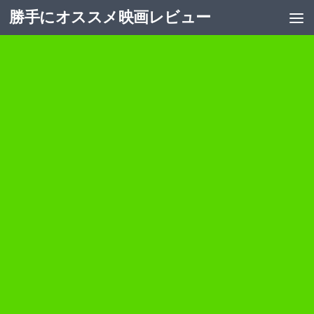
勝手にオススメ映画レビュー
コンテンツへスキップ