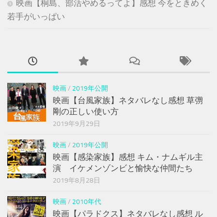
映画【桐島、部活やめるってよ】感想 今をときめく
若手がいっぱい
映画
/
2019年公開
映画【台風家族】ネタバレなし感想 草彅
剛の正しい使い方
2019年9月29日
映画
/
2019年公開
映画【感染家族】感想 キム・ナムギル主
演 イケメンゾンビと愉快な仲間たち
2019年8月28日
映画
/
2010年代
映画【パラドクス】ネタバレなし感想 ル