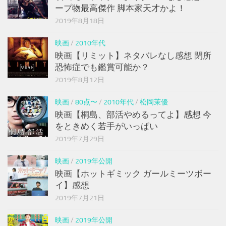
ープ物最高傑作 脚本家天才かよ！
2019年8月18日
映画
/
2010年代
映画【リミット】ネタバレなし感想 閉所
恐怖症でも鑑賞可能か？
2019年8月12日
映画
/
80点〜
/
2010年代
/
松岡茉優
映画【桐島、部活やめるってよ】感想 今
をときめく若手がいっぱい
2019年7月29日
映画
/
2019年公開
映画【ホットギミック ガールミーツボー
イ】感想
2019年7月21日
映画
/
2019年公開