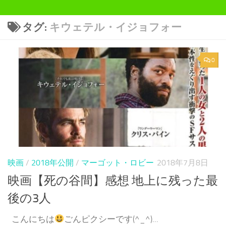
タグ:
キウェテル・イジョフォー
0
映画
/
2018年公開
/
マーゴット・ロビー
2018年7月8日
映画【死の谷間】感想 地上に残った最
後の3人
こんにちは
ごんピクシーです(^_^)...