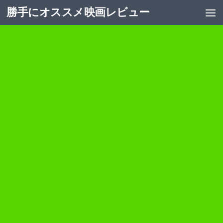
勝手にオススメ映画レビュー
コンテンツへスキップ