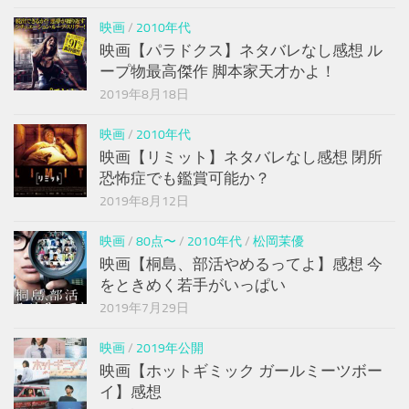
映画
/
2010年代
映画【パラドクス】ネタバレなし感想 ル
ープ物最高傑作 脚本家天才かよ！
2019年8月18日
映画
/
2010年代
映画【リミット】ネタバレなし感想 閉所
恐怖症でも鑑賞可能か？
2019年8月12日
映画
/
80点〜
/
2010年代
/
松岡茉優
映画【桐島、部活やめるってよ】感想 今
をときめく若手がいっぱい
2019年7月29日
映画
/
2019年公開
映画【ホットギミック ガールミーツボー
イ】感想