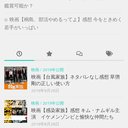
鑑賞可能か？
映画【桐島、部活やめるってよ】感想 今をときめく
若手がいっぱい
映画
/
2019年公開
映画【台風家族】ネタバレなし感想 草彅
剛の正しい使い方
2019年9月29日
映画
/
2019年公開
映画【感染家族】感想 キム・ナムギル主
演 イケメンゾンビと愉快な仲間たち
2019年8月28日