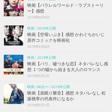
映画【パラレルワールド・ラブストーリ
ー】感想
2019年6月9日
映画
/
2019年公開
映画【空母いぶき】感想 かわぐちかいじ
原作コミックを映画化
2019年6月8日
映画
/
2019年公開
映画【パリ、嘘つきな恋】ネタバレなし感
想 １つの嘘から始まる大人のロマンス
2019年6月2日
映画
/
80点〜
/
2019年公開
映画【居眠り磐音】感想 ネタバレなし 松
坂桃李の代表作になるか
2019年6月1日