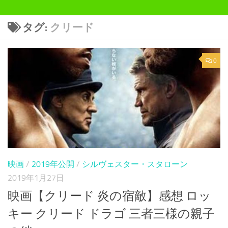
タグ:
クリード
0
映画
/
2019年公開
/
シルヴェスター・スタローン
2019年1月27日
映画【クリード 炎の宿敵】感想 ロッ
キー クリード ドラゴ 三者三様の親子