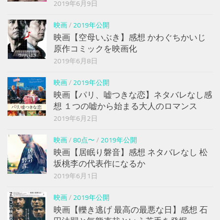
2019年6月9日
映画
/
2019年公開
映画【空母いぶき】感想 かわぐちかいじ
原作コミックを映画化
2019年6月8日
映画
/
2019年公開
映画【パリ、嘘つきな恋】ネタバレなし感
想 １つの嘘から始まる大人のロマンス
2019年6月2日
映画
/
80点〜
/
2019年公開
映画【居眠り磐音】感想 ネタバレなし 松
坂桃李の代表作になるか
2019年6月1日
映画
/
2019年公開
映画【轢き逃げ 最高の最悪な日】感想 石