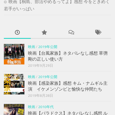
映画【桐島、部活やめるってよ】感想 今をときめく
若手がいっぱい
映画
/
2019年公開
映画【台風家族】ネタバレなし感想 草彅
剛の正しい使い方
2019年9月29日
映画
/
2019年公開
映画【感染家族】感想 キム・ナムギル主
演 イケメンゾンビと愉快な仲間たち
2019年8月28日
映画
/
2010年代
映画【パラドクス】ネタバレなし感想 ル