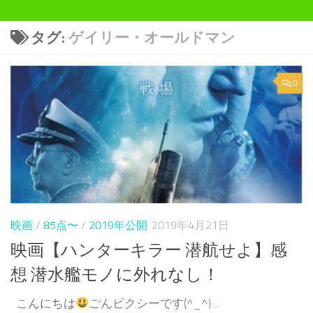
タグ:
ゲイリー・オールドマン
0
映画
/
85点〜
/
2019年公開
2019年4月21日
映画【ハンターキラー 潜航せよ】感
想 潜水艦モノに外れなし！
こんにちは
ごんピクシーです(^_^)...