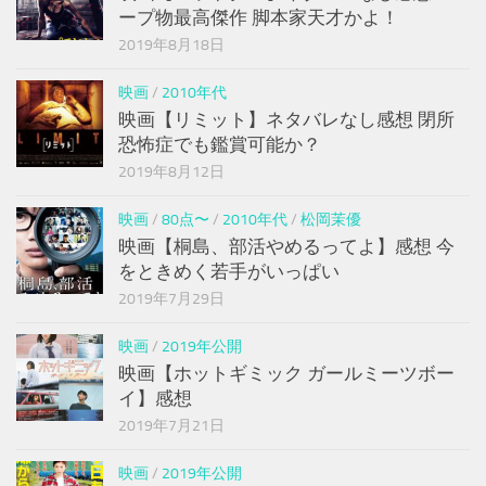
ープ物最高傑作 脚本家天才かよ！
2019年8月18日
映画
/
2010年代
映画【リミット】ネタバレなし感想 閉所
恐怖症でも鑑賞可能か？
2019年8月12日
映画
/
80点〜
/
2010年代
/
松岡茉優
映画【桐島、部活やめるってよ】感想 今
をときめく若手がいっぱい
2019年7月29日
映画
/
2019年公開
映画【ホットギミック ガールミーツボー
イ】感想
2019年7月21日
映画
/
2019年公開