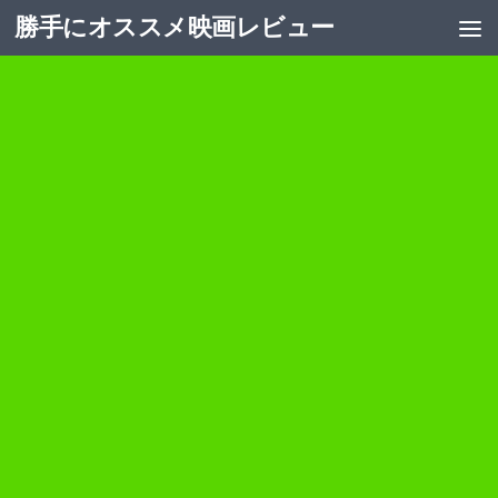
勝手にオススメ映画レビュー
コンテンツへスキップ