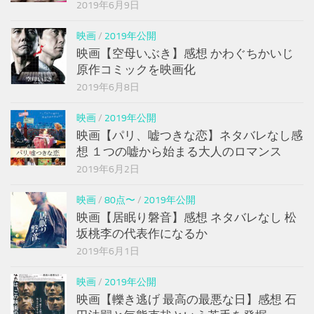
2019年6月9日
映画
/
2019年公開
映画【空母いぶき】感想 かわぐちかいじ
原作コミックを映画化
2019年6月8日
映画
/
2019年公開
映画【パリ、嘘つきな恋】ネタバレなし感
想 １つの嘘から始まる大人のロマンス
2019年6月2日
映画
/
80点〜
/
2019年公開
映画【居眠り磐音】感想 ネタバレなし 松
坂桃李の代表作になるか
2019年6月1日
映画
/
2019年公開
映画【轢き逃げ 最高の最悪な日】感想 石