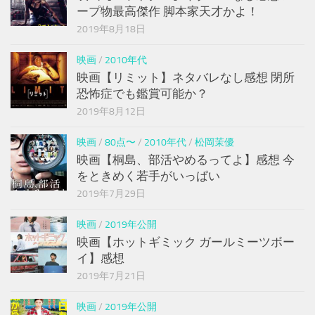
ープ物最高傑作 脚本家天才かよ！
2019年8月18日
映画
/
2010年代
映画【リミット】ネタバレなし感想 閉所
恐怖症でも鑑賞可能か？
2019年8月12日
映画
/
80点〜
/
2010年代
/
松岡茉優
映画【桐島、部活やめるってよ】感想 今
をときめく若手がいっぱい
2019年7月29日
映画
/
2019年公開
映画【ホットギミック ガールミーツボー
イ】感想
2019年7月21日
映画
/
2019年公開