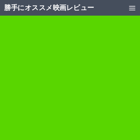
勝手にオススメ映画レビュー
コンテンツへスキップ