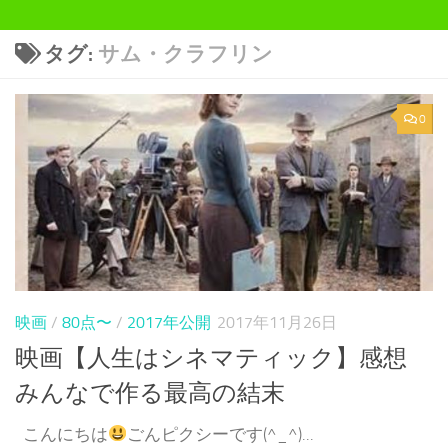
タグ:
サム・クラフリン
0
映画
/
80点〜
/
2017年公開
2017年11月26日
映画【人生はシネマティック】感想
みんなで作る最高の結末
こんにちは
ごんピクシーです(^_^)...