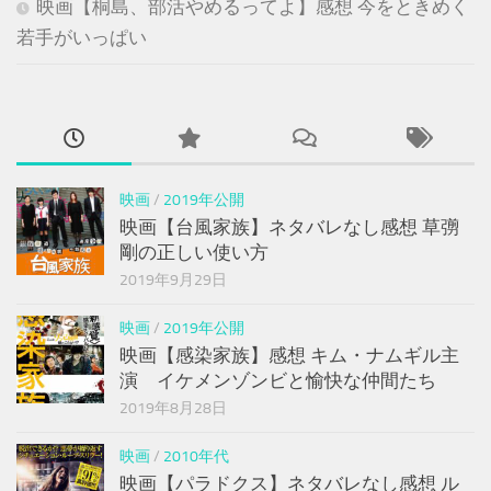
映画【桐島、部活やめるってよ】感想 今をときめく
若手がいっぱい
映画
/
2019年公開
映画【台風家族】ネタバレなし感想 草彅
剛の正しい使い方
2019年9月29日
映画
/
2019年公開
映画【感染家族】感想 キム・ナムギル主
演 イケメンゾンビと愉快な仲間たち
2019年8月28日
映画
/
2010年代
映画【パラドクス】ネタバレなし感想 ル