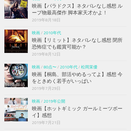
映画【パラドクス】ネタバレなし感想 ル
ープ物最高傑作 脚本家天才かよ！
2019年8月18日
映画
/
2010年代
映画【リミット】ネタバレなし感想 閉所
恐怖症でも鑑賞可能か？
2019年8月12日
映画
/
80点〜
/
2010年代
/
松岡茉優
映画【桐島、部活やめるってよ】感想 今
をときめく若手がいっぱい
2019年7月29日
映画
/
2019年公開
映画【ホットギミック ガールミーツボー
イ】感想
2019年7月21日