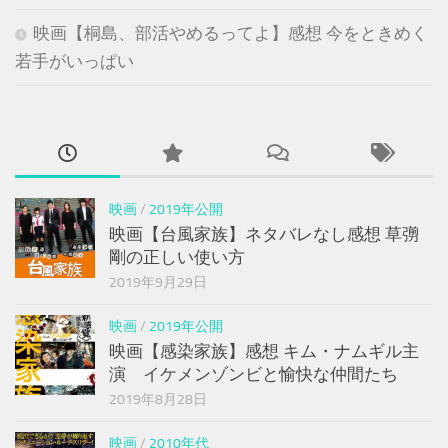
映画【桐島、部活やめるってよ】感想 今をときめく
若手がいっぱい
映画
/
2019年公開
映画【台風家族】ネタバレなし感想 草彅
剛の正しい使い方
2019年9月29日
映画
/
2019年公開
映画【感染家族】感想 キム・ナムギル主
演 イケメンゾンビと愉快な仲間たち
2019年8月28日
映画
/
2010年代