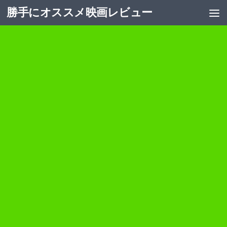
勝手にオススメ映画レビュー
コンテンツへスキップ