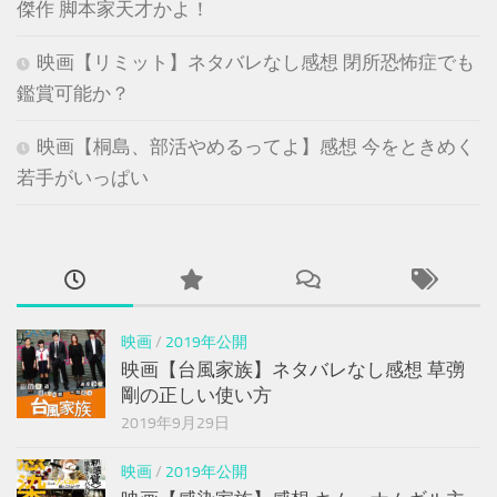
傑作 脚本家天才かよ！
映画【リミット】ネタバレなし感想 閉所恐怖症でも
鑑賞可能か？
映画【桐島、部活やめるってよ】感想 今をときめく
若手がいっぱい
映画
/
2019年公開
映画【台風家族】ネタバレなし感想 草彅
剛の正しい使い方
2019年9月29日
映画
/
2019年公開