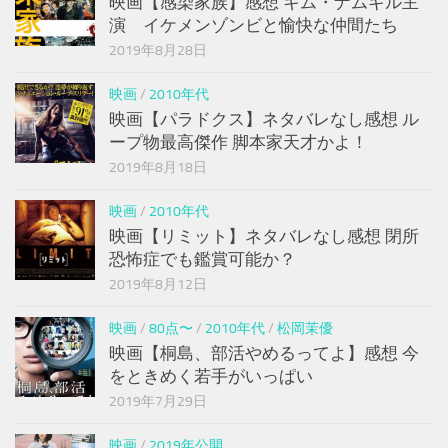
映画【感染家族】感想 キム・ナムギル主
演 イケメンゾンビと愉快な仲間たち
2019年8月28日
映画
/
2010年代
映画【パラドクス】ネタバレなし感想 ル
ープ物最高傑作 脚本家天才かよ！
2019年8月18日
映画
/
2010年代
映画【リミット】ネタバレなし感想 閉所
恐怖症でも鑑賞可能か？
2019年8月12日
映画
/
80点〜
/
2010年代
/
松岡茉優
映画【桐島、部活やめるってよ】感想 今
をときめく若手がいっぱい
2019年7月29日
映画
/
2019年公開