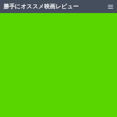
勝手にオススメ映画レビュー
コンテンツへスキップ