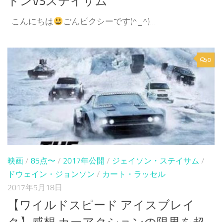
ドンVSステイサム
こんにちは
ごんピクシーです(^_^)...
0
映画
/
85点〜
/
2017年公開
/
ジェイソン・ステイサム
/
ドウェイン・ジョンソン
/
カート・ラッセル
2017年5月18日
【ワイルドスピード アイスブレイ