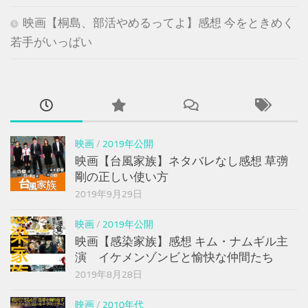
映画【桐島、部活やめるってよ】感想 今をときめく
若手がいっぱい
映画
/
2019年公開
映画【台風家族】ネタバレなし感想 草彅
剛の正しい使い方
2019年9月29日
映画
/
2019年公開
映画【感染家族】感想 キム・ナムギル主
演 イケメンゾンビと愉快な仲間たち
2019年8月28日
映画
/
2010年代