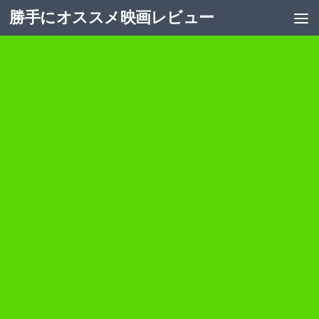
勝手にオススメ映画レビュー
コンテンツへスキップ