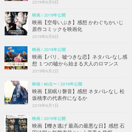
2019年6月9日
映画
/
2019年公開
映画【空母いぶき】感想 かわぐちかいじ
原作コミックを映画化
2019年6月8日
映画
/
2019年公開
映画【パリ、嘘つきな恋】ネタバレなし感
想 １つの嘘から始まる大人のロマンス
2019年6月2日
映画
/
80点〜
/
2019年公開
映画【居眠り磐音】感想 ネタバレなし 松
坂桃李の代表作になるか
2019年6月1日
映画
/
2019年公開
映画【轢き逃げ 最高の最悪な日】感想 石