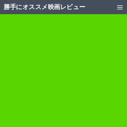
勝手にオススメ映画レビュー
コンテンツへスキップ