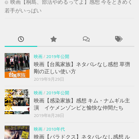
映画【桐島、部活やめるってよ】感想 今をときめく
若手がいっぱい
映画
/
2019年公開
映画【台風家族】ネタバレなし感想 草彅
剛の正しい使い方
2019年9月29日
映画
/
2019年公開
映画【感染家族】感想 キム・ナムギル主
演 イケメンゾンビと愉快な仲間たち
2019年8月28日
映画
/
2010年代
映画【パラドクス】ネタバレなし感想 ル