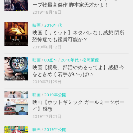
ープ物最高傑作 脚本家天才かよ！
2019年8月18日
映画
/
2010年代
映画【リミット】ネタバレなし感想 閉所
恐怖症でも鑑賞可能か？
2019年8月12日
映画
/
80点〜
/
2010年代
/
松岡茉優
映画【桐島、部活やめるってよ】感想 今
をときめく若手がいっぱい
2019年7月29日
映画
/
2019年公開
映画【ホットギミック ガールミーツボー
イ】感想
2019年7月21日
映画
/
2019年公開