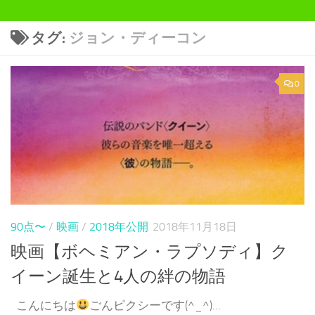
タグ:
ジョン・ディーコン
0
90点〜
/
映画
/
2018年公開
2018年11月18日
映画【ボヘミアン・ラプソディ】ク
イーン誕生と4人の絆の物語
こんにちは
ごんピクシーです(^_^)...