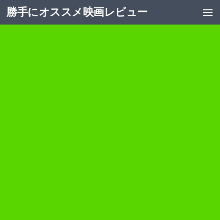
勝手にオススメ映画レビュー
コンテンツへスキップ