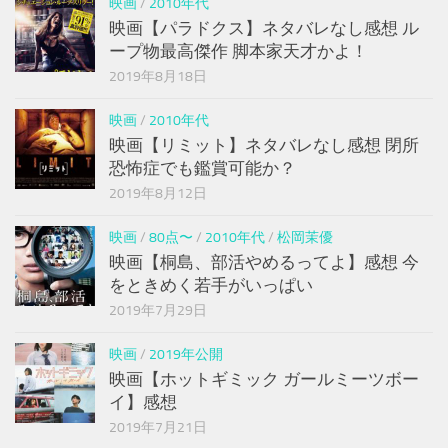
映画
/
2010年代
映画【パラドクス】ネタバレなし感想 ル
ープ物最高傑作 脚本家天才かよ！
2019年8月18日
映画
/
2010年代
映画【リミット】ネタバレなし感想 閉所
恐怖症でも鑑賞可能か？
2019年8月12日
映画
/
80点〜
/
2010年代
/
松岡茉優
映画【桐島、部活やめるってよ】感想 今
をときめく若手がいっぱい
2019年7月29日
映画
/
2019年公開
映画【ホットギミック ガールミーツボー
イ】感想
2019年7月21日