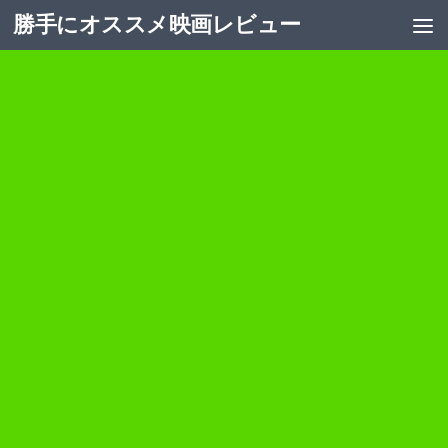
勝手にオススメ映画レビュー
コンテンツへスキップ