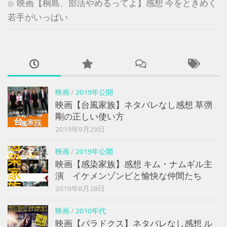
映画【桐島、部活やめるってよ】感想 今をときめく
若手がいっぱい
映画
/
2019年公開
映画【台風家族】ネタバレなし感想 草彅
剛の正しい使い方
2019年9月29日
映画
/
2019年公開
映画【感染家族】感想 キム・ナムギル主
演 イケメンゾンビと愉快な仲間たち
2019年8月28日
映画
/
2010年代
映画【パラドクス】ネタバレなし感想 ル