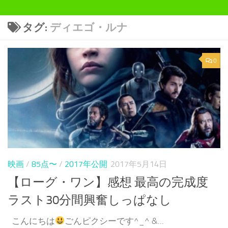
タグ:
ディエゴ・ルナ
0
映画
/
85点〜
/
2017年公開
2017年5月14日
【ローグ・ワン】感想 最高の完成度
ラスト30分間興奮しっぱなし
こんにちは
ごんピクシーです^_^ &...