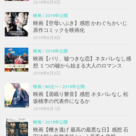
2019年6月9日
映画
/
2019年公開
映画【空母いぶき】感想 かわぐちかいじ
原作コミックを映画化
2019年6月8日
映画
/
2019年公開
映画【パリ、嘘つきな恋】ネタバレなし感
想 １つの嘘から始まる大人のロマンス
2019年6月2日
映画
/
80点〜
/
2019年公開
映画【居眠り磐音】感想 ネタバレなし 松
坂桃李の代表作になるか
2019年6月1日
映画
/
2019年公開
映画【轢き逃げ 最高の最悪な日】感想 石