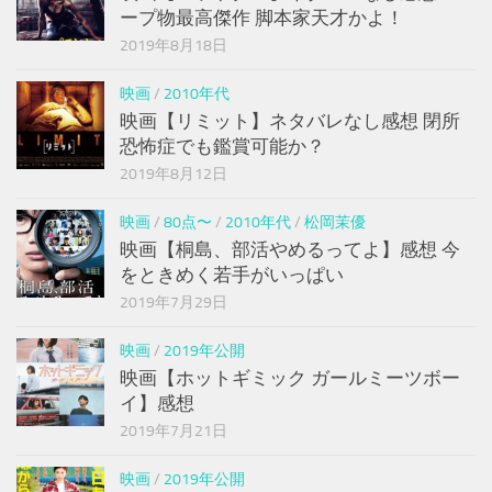
ープ物最高傑作 脚本家天才かよ！
2019年8月18日
映画
/
2010年代
映画【リミット】ネタバレなし感想 閉所
恐怖症でも鑑賞可能か？
2019年8月12日
映画
/
80点〜
/
2010年代
/
松岡茉優
映画【桐島、部活やめるってよ】感想 今
をときめく若手がいっぱい
2019年7月29日
映画
/
2019年公開
映画【ホットギミック ガールミーツボー
イ】感想
2019年7月21日
映画
/
2019年公開