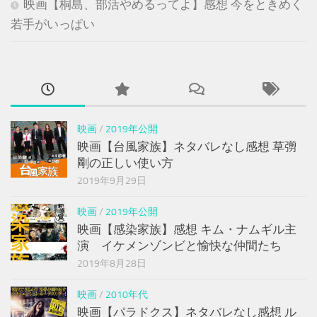
映画【桐島、部活やめるってよ】感想 今をときめく
若手がいっぱい
映画
/
2019年公開
映画【台風家族】ネタバレなし感想 草彅
剛の正しい使い方
2019年9月29日
映画
/
2019年公開
映画【感染家族】感想 キム・ナムギル主
演 イケメンゾンビと愉快な仲間たち
2019年8月28日
映画
/
2010年代
映画【パラドクス】ネタバレなし感想 ル