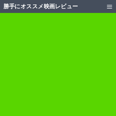
勝手にオススメ映画レビュー
コンテンツへスキップ