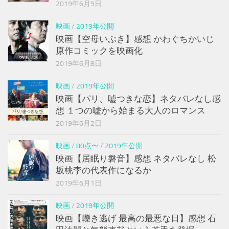
2019年6月9日
映画
/
2019年公開
映画【空母いぶき】感想 かわぐちかいじ
原作コミックを映画化
2019年6月8日
映画
/
2019年公開
映画【パリ、嘘つきな恋】ネタバレなし感
想 １つの嘘から始まる大人のロマンス
2019年6月2日
映画
/
80点〜
/
2019年公開
映画【居眠り磐音】感想 ネタバレなし 松
坂桃李の代表作になるか
2019年6月1日
映画
/
2019年公開
映画【轢き逃げ 最高の最悪な日】感想 石