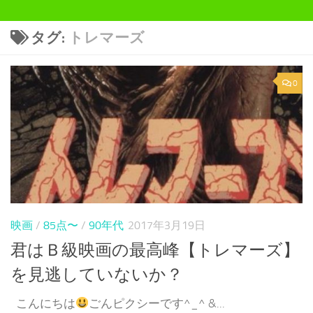
タグ:
トレマーズ
0
映画
/
85点〜
/
90年代
2017年3月19日
君はＢ級映画の最高峰【トレマーズ】
を見逃していないか？
こんにちは
ごんピクシーです^_^ &...