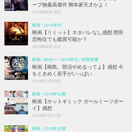
ープ物最高傑作 脚本家天才かよ！
2019年8月18日
映画
/
2010年代
映画【リミット】ネタバレなし感想 閉所
恐怖症でも鑑賞可能か？
2019年8月12日
映画
/
80点〜
/
2010年代
/
松岡茉優
映画【桐島、部活やめるってよ】感想 今
をときめく若手がいっぱい
2019年7月29日
映画
/
2019年公開
映画【ホットギミック ガールミーツボー
イ】感想
2019年7月21日
映画
/
2019年公開