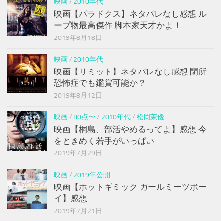
映画
/
2010年代
映画【パラドクス】ネタバレなし感想 ル
ープ物最高傑作 脚本家天才かよ！
2019年8月18日
映画
/
2010年代
映画【リミット】ネタバレなし感想 閉所
恐怖症でも鑑賞可能か？
2019年8月12日
映画
/
80点〜
/
2010年代
/
松岡茉優
映画【桐島、部活やめるってよ】感想 今
をときめく若手がいっぱい
2019年7月29日
映画
/
2019年公開
映画【ホットギミック ガールミーツボー
イ】感想
2019年7月21日