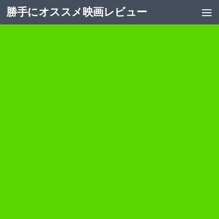
勝手にオススメ映画レビュー
コンテンツへスキップ