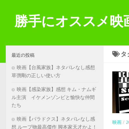
コンテンツへスキップ
勝手にオススメ映
タ
最近の投稿
映画【台風家族】ネタバレなし感想
草彅剛の正しい使い方
映画【感染家族】感想 キム・ナムギ
ル主演 イケメンゾンビと愉快な仲間
たち
映画【パラドクス】ネタバレなし感
映画
/
想 ループ物最高傑作 脚本家天才かよ！