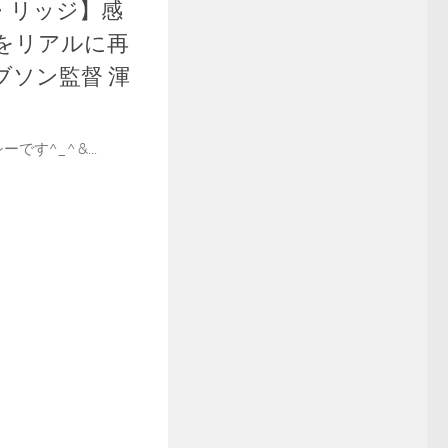
・リッジ】感
さをリアルに再
ブソン監督 渾
です^_^ &...