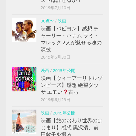
2019年7月10日
90点〜
/
映画
映画【パピヨン】感想 チ
ャーリー・ハナム ラミ・
マレック 2人が魅せる魂の
演技
2019年6月30日
映画
/
2019年公開
映画【ウィーアーリトルゾ
ンビーズ】感想 絶望ダッ
サ エモい
古っ
2019年6月29日
映画
/
2019年公開
映画【旅のおわり世界のは
じまり】感想 黒沢清、前
田敦子を撮る