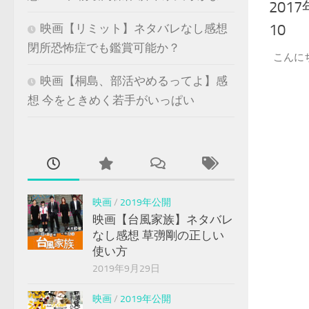
20
10
映画【リミット】ネタバレなし感想
閉所恐怖症でも鑑賞可能か？
こんに
映画【桐島、部活やめるってよ】感
想 今をときめく若手がいっぱい
映画
/
2019年公開
映画【台風家族】ネタバレ
なし感想 草彅剛の正しい
使い方
2019年9月29日
映画
/
2019年公開