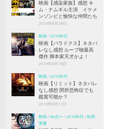
映画【感染家族】感想 キ
ム・ナムギル主演 イケメ
ンゾンビと愉快な仲間たち
2019年8月28日
映画
/
2010年代
映画【パラドクス】ネタバ
レなし感想 ループ物最高
傑作 脚本家天才かよ！
2019年8月18日
映画
/
2010年代
映画【リミット】ネタバレ
なし感想 閉所恐怖症でも
鑑賞可能か？
2019年8月12日
映画
/
80点〜
/
2010年代
/
松岡
茉優