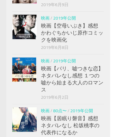
2019年6月9日
映画
/
2019年公開
映画【空母いぶき】感想
かわぐちかいじ原作コミッ
クを映画化
2019年6月8日
映画
/
2019年公開
映画【パリ、嘘つきな恋】
ネタバレなし感想 １つの
嘘から始まる大人のロマン
ス
2019年6月2日
映画
/
80点〜
/
2019年公開
映画【居眠り磐音】感想
ネタバレなし 松坂桃李の
代表作になるか