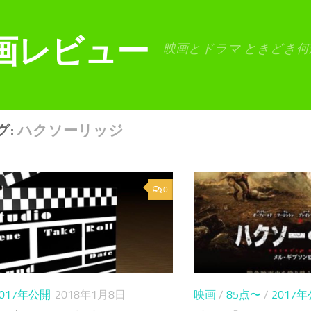
画レビュー
映画とドラマ ときどき何
グ:
ハクソーリッジ
0
2017年公開
2018年1月8日
映画
/
85点〜
/
2017