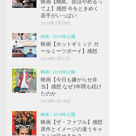
映画【桐島、部活やめるっ
てよ】感想 今をときめく
若手がいっぱい
2019年7月29日
映画
/
2019年公開
映画【ホットギミック ガ
ールミーツボーイ】感想
2019年7月21日
映画
/
2019年公開
映画【今日も嫌がらせ弁
当】感想 なぜ3年間も続け
たのか
2019年7月15日
映画
/
2019年公開
映画【ザ・ファブル】感想
原作とイメージの違うキャ
ストは許せるか？