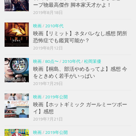
ープ物最高傑作 脚本家天才かよ！
2019年8月18日
映画
/
2010年代
映画【リミット】ネタバレなし感想 閉所
恐怖症でも鑑賞可能か？
2019年8月12日
映画
/
80点〜
/
2010年代
/
松岡茉優
映画【桐島、部活やめるってよ】感想 今
をときめく若手がいっぱい
2019年7月29日
映画
/
2019年公開
映画【ホットギミック ガールミーツボー
イ】感想
2019年7月21日
映画
/
2019年公開