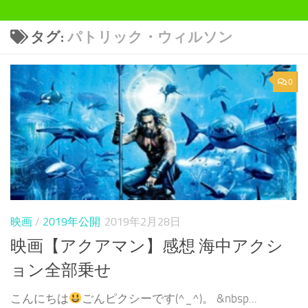
タグ:
パトリック・ウィルソン
0
映画
/
2019年公開
2019年2月28日
映画【アクアマン】感想 海中アクシ
ョン全部乗せ
こんにちは
ごんピクシーです(^_^)。 &nbsp...