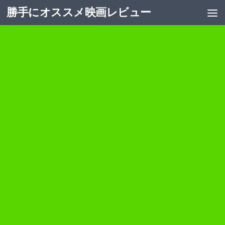
勝手にオススメ映画レビュー
コンテンツへスキップ