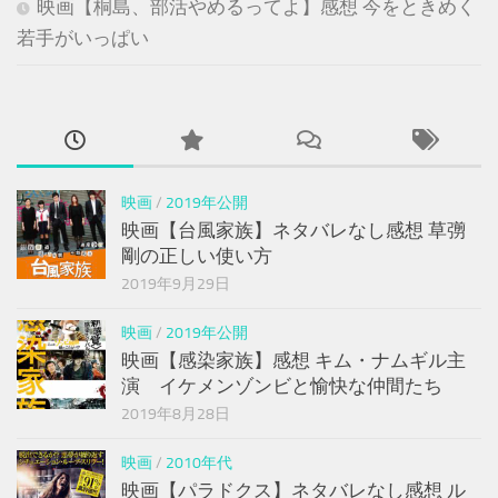
映画【桐島、部活やめるってよ】感想 今をときめく
若手がいっぱい
映画
/
2019年公開
映画【台風家族】ネタバレなし感想 草彅
剛の正しい使い方
2019年9月29日
映画
/
2019年公開
映画【感染家族】感想 キム・ナムギル主
演 イケメンゾンビと愉快な仲間たち
2019年8月28日
映画
/
2010年代
映画【パラドクス】ネタバレなし感想 ル