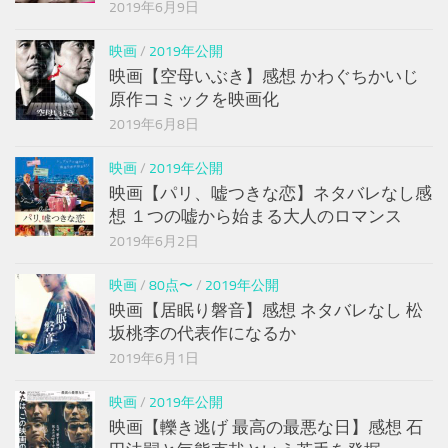
2019年6月9日
映画
/
2019年公開
映画【空母いぶき】感想 かわぐちかいじ
原作コミックを映画化
2019年6月8日
映画
/
2019年公開
映画【パリ、嘘つきな恋】ネタバレなし感
想 １つの嘘から始まる大人のロマンス
2019年6月2日
映画
/
80点〜
/
2019年公開
映画【居眠り磐音】感想 ネタバレなし 松
坂桃李の代表作になるか
2019年6月1日
映画
/
2019年公開
映画【轢き逃げ 最高の最悪な日】感想 石