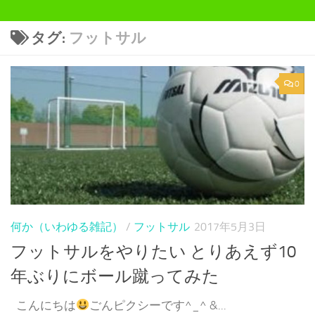
タグ:
フットサル
0
何か（いわゆる雑記）
/
フットサル
2017年5月3日
フットサルをやりたい とりあえず10
年ぶりにボール蹴ってみた
こんにちは
ごんピクシーです^_^ &...