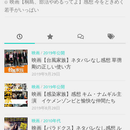
映画【桐島、部活やめるってよ】感想 今をときめく
若手がいっぱい
映画
/
2019年公開
映画【台風家族】ネタバレなし感想 草彅
剛の正しい使い方
2019年9月29日
映画
/
2019年公開
映画【感染家族】感想 キム・ナムギル主
演 イケメンゾンビと愉快な仲間たち
2019年8月28日
映画
/
2010年代
映画【パラドクス】ネタバレなし感想 ル