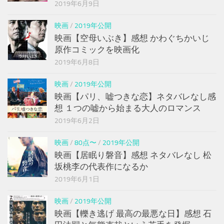
2019年6月9日
映画
/
2019年公開
映画【空母いぶき】感想 かわぐちかいじ
原作コミックを映画化
2019年6月8日
映画
/
2019年公開
映画【パリ、嘘つきな恋】ネタバレなし感
想 １つの嘘から始まる大人のロマンス
2019年6月2日
映画
/
80点〜
/
2019年公開
映画【居眠り磐音】感想 ネタバレなし 松
坂桃李の代表作になるか
2019年6月1日
映画
/
2019年公開
映画【轢き逃げ 最高の最悪な日】感想 石