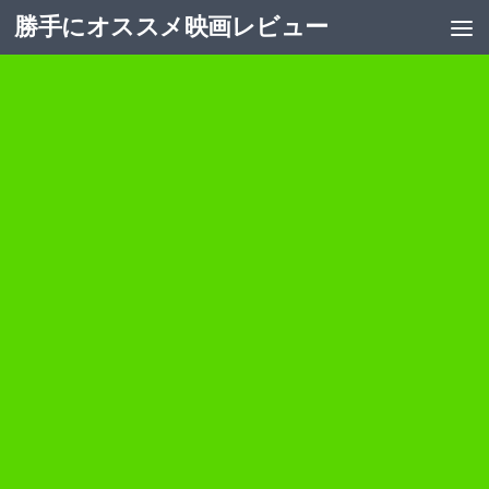
勝手にオススメ映画レビュー
コンテンツへスキップ