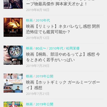
ープ物最高傑作 脚本家天才かよ！
2019年8月18日
映画
/
2010年代
映画【リミット】ネタバレなし感想 閉所
恐怖症でも鑑賞可能か？
2019年8月12日
映画
/
80点〜
/
2010年代
/
松岡茉優
映画【桐島、部活やめるってよ】感想 今
をときめく若手がいっぱい
2019年7月29日
映画
/
2019年公開
映画【ホットギミック ガールミーツボー
イ】感想
2019年7月21日
映画
/
2019年公開