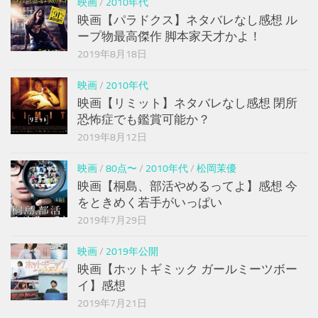
映画
/
2010年代
映画【パラドクス】ネタバレなし感想 ル
ープ物最高傑作 脚本家天才かよ！
2019年8月18日
映画
/
2010年代
映画【リミット】ネタバレなし感想 閉所
恐怖症でも鑑賞可能か？
2019年8月12日
映画
/
80点〜
/
2010年代
/
松岡茉優
映画【桐島、部活やめるってよ】感想 今
をときめく若手がいっぱい
2019年7月29日
映画
/
2019年公開
映画【ホットギミック ガールミーツボー
イ】感想
2019年7月21日