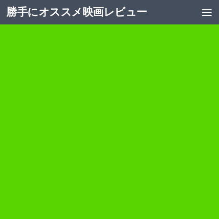
勝手にオススメ映画レビュー
コンテンツへスキップ