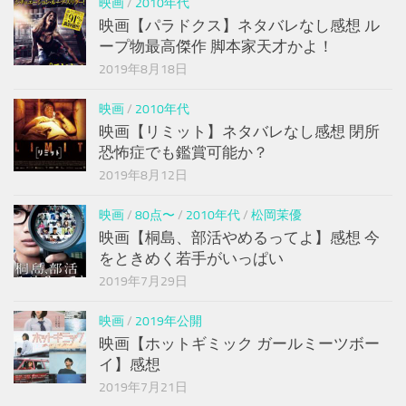
映画
/
2010年代
映画【パラドクス】ネタバレなし感想 ル
ープ物最高傑作 脚本家天才かよ！
2019年8月18日
映画
/
2010年代
映画【リミット】ネタバレなし感想 閉所
恐怖症でも鑑賞可能か？
2019年8月12日
映画
/
80点〜
/
2010年代
/
松岡茉優
映画【桐島、部活やめるってよ】感想 今
をときめく若手がいっぱい
2019年7月29日
映画
/
2019年公開
映画【ホットギミック ガールミーツボー
イ】感想
2019年7月21日