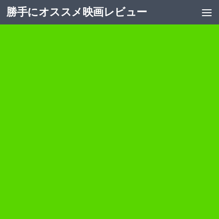
勝手にオススメ映画レビュー
コンテンツへスキップ