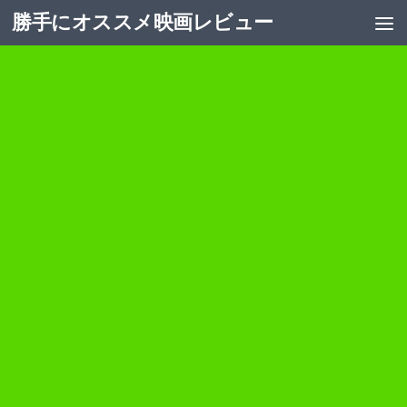
勝手にオススメ映画レビュー
コンテンツへスキップ