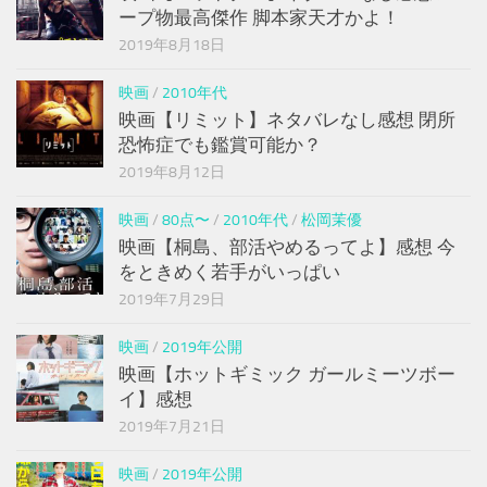
ープ物最高傑作 脚本家天才かよ！
2019年8月18日
映画
/
2010年代
映画【リミット】ネタバレなし感想 閉所
恐怖症でも鑑賞可能か？
2019年8月12日
映画
/
80点〜
/
2010年代
/
松岡茉優
映画【桐島、部活やめるってよ】感想 今
をときめく若手がいっぱい
2019年7月29日
映画
/
2019年公開
映画【ホットギミック ガールミーツボー
イ】感想
2019年7月21日
映画
/
2019年公開