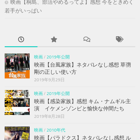
映画【桐島、部活やめるってよ】感想 今をときめく
若手がいっぱい
映画
/
2019年公開
映画【台風家族】ネタバレなし感想 草彅
剛の正しい使い方
2019年9月29日
映画
/
2019年公開
映画【感染家族】感想 キム・ナムギル主
演 イケメンゾンビと愉快な仲間たち
2019年8月28日
映画
/
2010年代
映画【パラドクス】ネタバレなし感想 ル