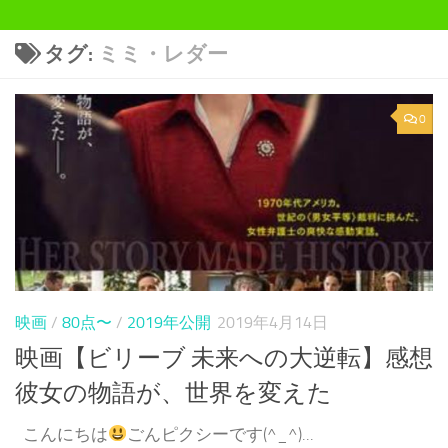
タグ:
ミミ・レダー
0
映画
/
80点〜
/
2019年公開
2019年4月14日
映画【ビリーブ 未来への大逆転】感想
彼女の物語が、世界を変えた
こんにちは
ごんピクシーです(^_^)...