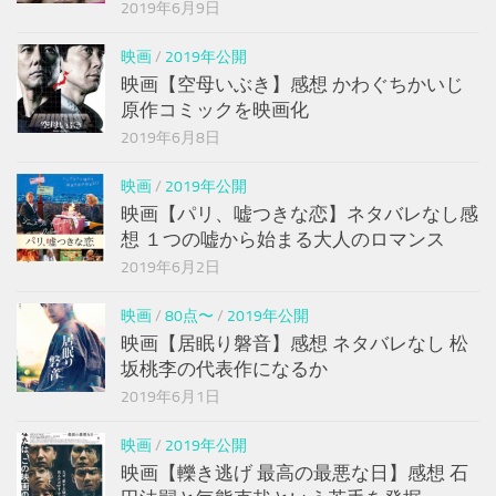
2019年6月9日
映画
/
2019年公開
映画【空母いぶき】感想 かわぐちかいじ
原作コミックを映画化
2019年6月8日
映画
/
2019年公開
映画【パリ、嘘つきな恋】ネタバレなし感
想 １つの嘘から始まる大人のロマンス
2019年6月2日
映画
/
80点〜
/
2019年公開
映画【居眠り磐音】感想 ネタバレなし 松
坂桃李の代表作になるか
2019年6月1日
映画
/
2019年公開
映画【轢き逃げ 最高の最悪な日】感想 石