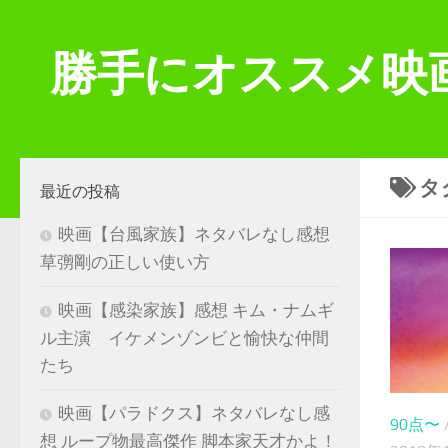
コンテンツへスキップ
勝手にオススメ映
タ
最近の投稿
映画【台風家族】ネタバレなし感想
草彅剛の正しい使い方
映画【感染家族】感想 キム・ナムギ
ル主演 イケメンゾンビと愉快な仲間
たち
映画【パラドクス】ネタバレなし感
90点〜
想 ループ物最高傑作 脚本家天才かよ！