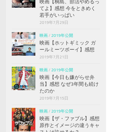
映画【桐島、部活やめるっ
てよ】感想 今をときめく
若手がいっぱい
2019年7月29日
映画
/
2019年公開
映画【ホットギミック ガ
ールミーツボーイ】感想
2019年7月21日
映画
/
2019年公開
映画【今日も嫌がらせ弁
当】感想 なぜ3年間も続け
たのか
2019年7月15日
映画
/
2019年公開
映画【ザ・ファブル】感想
原作とイメージの違うキャ
ストは許せるか？