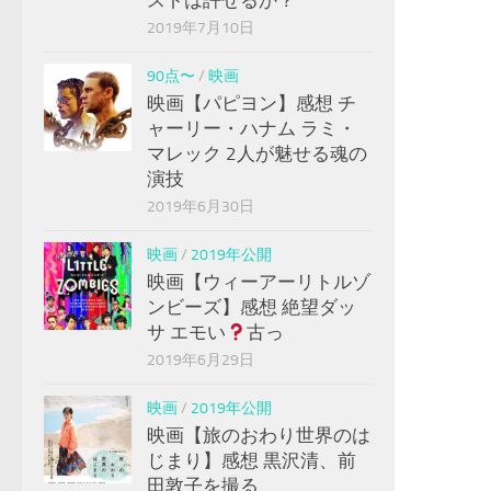
2019年7月10日
90点〜
/
映画
映画【パピヨン】感想 チ
ャーリー・ハナム ラミ・
マレック 2人が魅せる魂の
演技
2019年6月30日
映画
/
2019年公開
映画【ウィーアーリトルゾ
ンビーズ】感想 絶望ダッ
サ エモい
古っ
2019年6月29日
映画
/
2019年公開
映画【旅のおわり世界のは
じまり】感想 黒沢清、前
田敦子を撮る