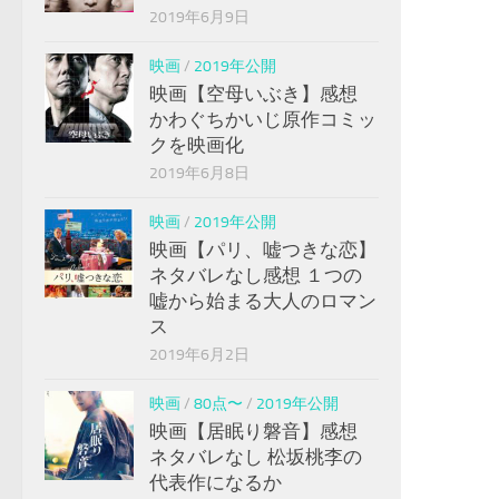
2019年6月9日
映画
/
2019年公開
映画【空母いぶき】感想
かわぐちかいじ原作コミッ
クを映画化
2019年6月8日
映画
/
2019年公開
映画【パリ、嘘つきな恋】
ネタバレなし感想 １つの
嘘から始まる大人のロマン
ス
2019年6月2日
映画
/
80点〜
/
2019年公開
映画【居眠り磐音】感想
ネタバレなし 松坂桃李の
代表作になるか