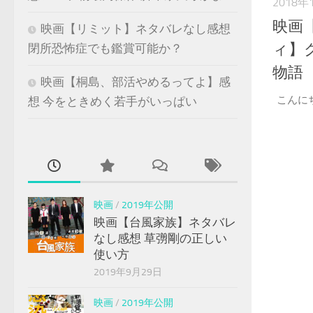
2018年
映画
映画【リミット】ネタバレなし感想
ィ】
閉所恐怖症でも鑑賞可能か？
物語
映画【桐島、部活やめるってよ】感
こんに
想 今をときめく若手がいっぱい
映画
/
2019年公開
映画【台風家族】ネタバレ
なし感想 草彅剛の正しい
使い方
2019年9月29日
映画
/
2019年公開