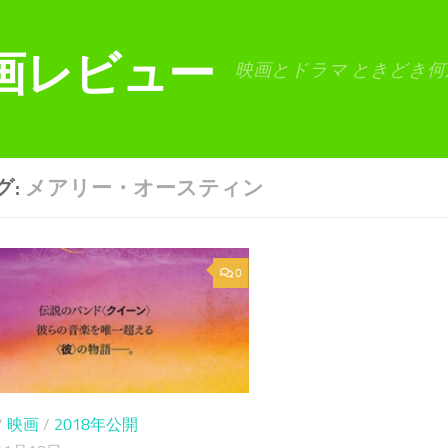
画レビュー
映画とドラマ ときどき何
グ:
メアリー・オースティン
0
/
映画
/
2018年公開