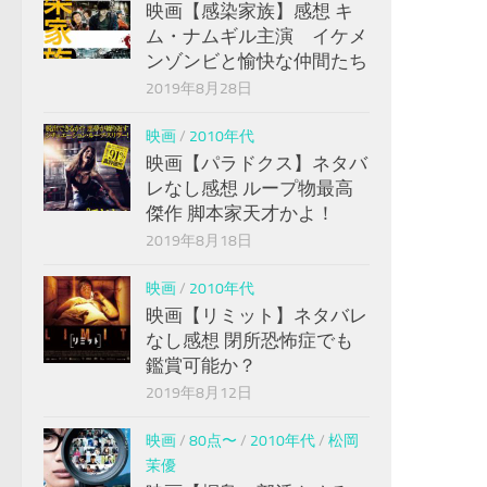
映画【感染家族】感想 キ
ム・ナムギル主演 イケメ
ンゾンビと愉快な仲間たち
2019年8月28日
映画
/
2010年代
映画【パラドクス】ネタバ
レなし感想 ループ物最高
傑作 脚本家天才かよ！
2019年8月18日
映画
/
2010年代
映画【リミット】ネタバレ
なし感想 閉所恐怖症でも
鑑賞可能か？
2019年8月12日
映画
/
80点〜
/
2010年代
/
松岡
茉優