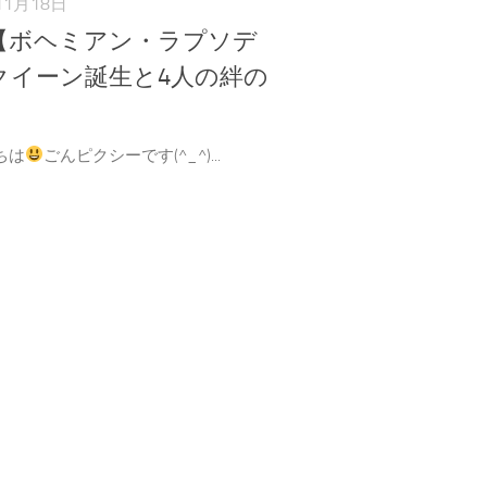
11月18日
【ボヘミアン・ラプソデ
クイーン誕生と4人の絆の
ちは
ごんピクシーです(^_^)...