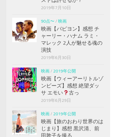
2019年7月10日
90点〜
/
映画
映画【パピヨン】感想 チ
ャーリー・ハナム ラミ・
マレック 2人が魅せる魂の
演技
2019年6月30日
映画
/
2019年公開
映画【ウィーアーリトルゾ
ンビーズ】感想 絶望ダッ
サ エモい
古っ
2019年6月29日
映画
/
2019年公開
映画【旅のおわり世界のは
じまり】感想 黒沢清、前
田敦子を撮る