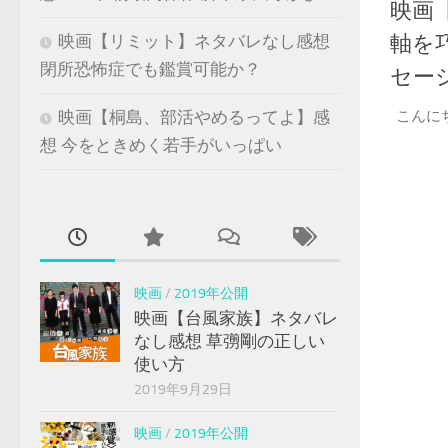
映画
軸を
映画【リミット】ネタバレなし感想
閉所恐怖症でも鑑賞可能か？
セー
こんに
映画【桐島、部活やめるってよ】感
想 今をときめく若手がいっぱい
映画
/
2019年公開
映画【台風家族】ネタバレ
なし感想 草彅剛の正しい
使い方
2019年9月29日
映画
/
2019年公開