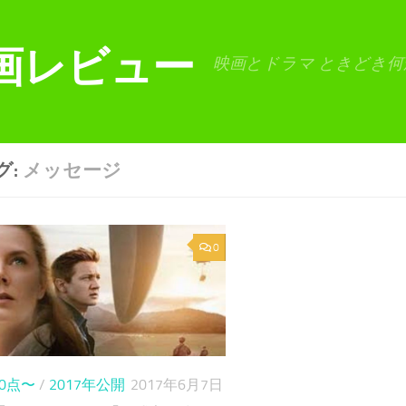
画レビュー
映画とドラマ ときどき何
グ:
メッセージ
0
80点〜
/
2017年公開
2017年6月7日