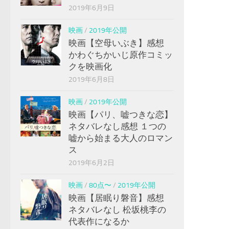
2019年6月9日
映画
/
2019年公開
映画【空母いぶき】感想
かわぐちかいじ原作コミッ
クを映画化
2019年6月8日
映画
/
2019年公開
映画【パリ、嘘つきな恋】
ネタバレなし感想 １つの
嘘から始まる大人のロマン
ス
2019年6月2日
映画
/
80点〜
/
2019年公開
映画【居眠り磐音】感想
ネタバレなし 松坂桃李の
代表作になるか