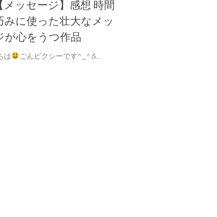
【メッセージ】感想 時間
巧みに使った壮大なメッ
ジが心をうつ作品
ちは
ごんピクシーです^_^ &...