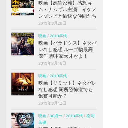
映画【感染家族】感想 キ
ム・ナムギル主演 イケメ
ンゾンビと愉快な仲間たち
2019年8月28日
映画
/
2010年代
映画【パラドクス】ネタバ
レなし感想 ループ物最高
傑作 脚本家天才かよ！
2019年8月18日
映画
/
2010年代
映画【リミット】ネタバレ
なし感想 閉所恐怖症でも
鑑賞可能か？
2019年8月12日
映画
/
80点〜
/
2010年代
/
松岡
茉優