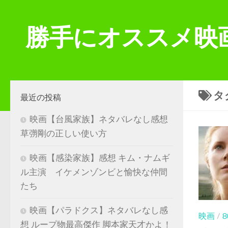
コンテンツへスキップ
勝手にオススメ映
タ
最近の投稿
映画【台風家族】ネタバレなし感想
草彅剛の正しい使い方
映画【感染家族】感想 キム・ナムギ
ル主演 イケメンゾンビと愉快な仲間
たち
映画【パラドクス】ネタバレなし感
映画
/
想 ループ物最高傑作 脚本家天才かよ！