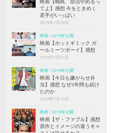
映画【桐島、部活やめるっ
てよ】感想 今をときめく
若手がいっぱい
2019年7月29日
映画
/
2019年公開
映画【ホットギミック ガ
ールミーツボーイ】感想
2019年7月21日
映画
/
2019年公開
映画【今日も嫌がらせ弁
当】感想 なぜ3年間も続け
たのか
2019年7月15日
映画
/
2019年公開
映画【ザ・ファブル】感想
原作とイメージの違うキャ
ストは許せるか？