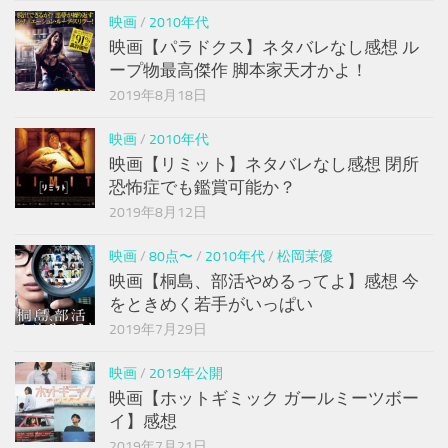
映画
/
2010年代
映画【パラドクス】ネタバレなし感想 ル
ープ物最高傑作 脚本家天才かよ！
2019年8月18日
映画
/
2010年代
映画【リミット】ネタバレなし感想 閉所
恐怖症でも鑑賞可能か？
2019年8月12日
映画
/
80点〜
/
2010年代
/
松岡茉優
映画【桐島、部活やめるってよ】感想 今
をときめく若手がいっぱい
2019年7月29日
映画
/
2019年公開
映画【ホットギミック ガールミーツボー
イ】感想
2019年7月21日