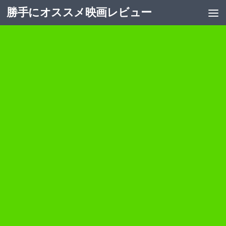
勝手にオススメ映画レビュー
コンテンツへスキップ