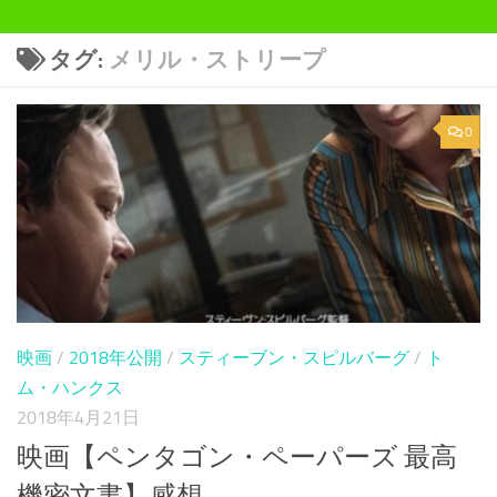
タグ:
メリル・ストリープ
0
映画
/
2018年公開
/
スティーブン・スピルバーグ
/
ト
ム・ハンクス
2018年4月21日
映画【ペンタゴン・ペーパーズ 最高
機密文書】感想