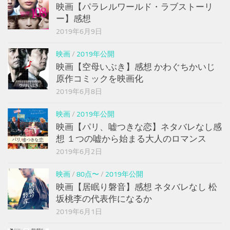
映画【パラレルワールド・ラブストーリ
ー】感想
2019年6月9日
映画
/
2019年公開
映画【空母いぶき】感想 かわぐちかいじ
原作コミックを映画化
2019年6月8日
映画
/
2019年公開
映画【パリ、嘘つきな恋】ネタバレなし感
想 １つの嘘から始まる大人のロマンス
2019年6月2日
映画
/
80点〜
/
2019年公開
映画【居眠り磐音】感想 ネタバレなし 松
坂桃李の代表作になるか
2019年6月1日