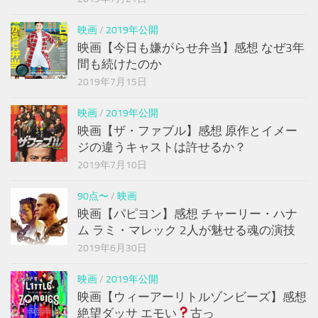
映画
/
2019年公開
映画【今日も嫌がらせ弁当】感想 なぜ3年
間も続けたのか
2019年7月15日
映画
/
2019年公開
映画【ザ・ファブル】感想 原作とイメー
ジの違うキャストは許せるか？
2019年7月10日
90点〜
/
映画
映画【パピヨン】感想 チャーリー・ハナ
ム ラミ・マレック 2人が魅せる魂の演技
2019年6月30日
映画
/
2019年公開
映画【ウィーアーリトルゾンビーズ】感想
絶望ダッサ エモい
古っ