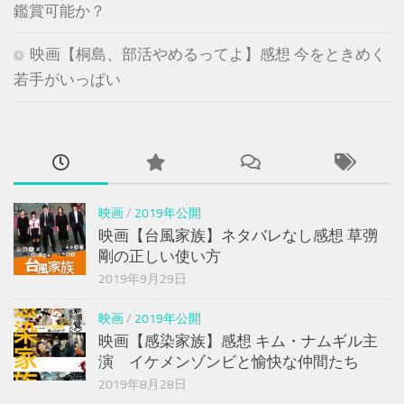
鑑賞可能か？
映画【桐島、部活やめるってよ】感想 今をときめく
若手がいっぱい
映画
/
2019年公開
映画【台風家族】ネタバレなし感想 草彅
剛の正しい使い方
2019年9月29日
映画
/
2019年公開
映画【感染家族】感想 キム・ナムギル主
演 イケメンゾンビと愉快な仲間たち
2019年8月28日