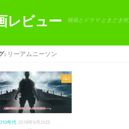
画レビュー
映画とドラマ ときどき何
グ:
リーアムニーソン
0
2010年代
2018年9月25日