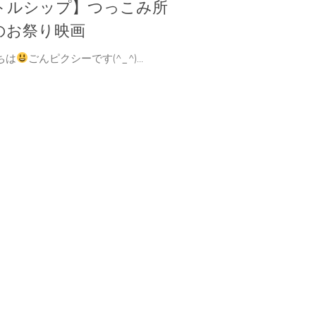
トルシップ】つっこみ所
のお祭り映画
ちは
ごんピクシーです(^_^)...