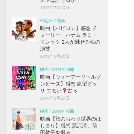
2019年7月10日
90点〜
/
映画
映画【パピヨン】感想 チ
ャーリー・ハナム ラミ・
マレック 2人が魅せる魂の
演技
2019年6月30日
映画
/
2019年公開
映画【ウィーアーリトルゾ
ンビーズ】感想 絶望ダッ
サ エモい
古っ
2019年6月29日
映画
/
2019年公開
映画【旅のおわり世界のは
じまり】感想 黒沢清、前
田敦子を撮る