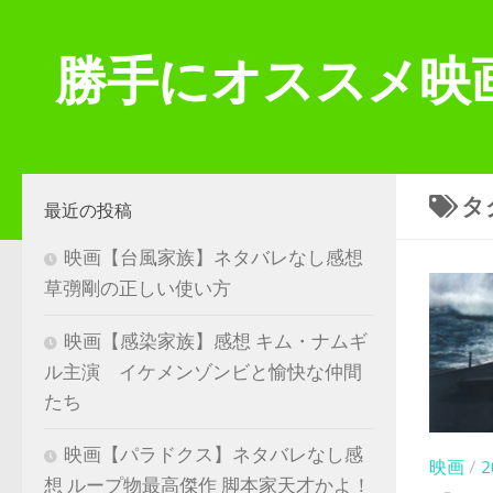
コンテンツへスキップ
勝手にオススメ映
タ
最近の投稿
映画【台風家族】ネタバレなし感想
草彅剛の正しい使い方
映画【感染家族】感想 キム・ナムギ
ル主演 イケメンゾンビと愉快な仲間
たち
映画【パラドクス】ネタバレなし感
映画
/
想 ループ物最高傑作 脚本家天才かよ！