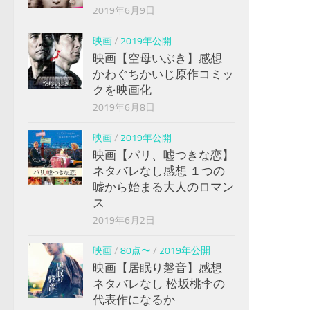
2019年6月9日
映画
/
2019年公開
映画【空母いぶき】感想
かわぐちかいじ原作コミッ
クを映画化
2019年6月8日
映画
/
2019年公開
映画【パリ、嘘つきな恋】
ネタバレなし感想 １つの
嘘から始まる大人のロマン
ス
2019年6月2日
映画
/
80点〜
/
2019年公開
映画【居眠り磐音】感想
ネタバレなし 松坂桃李の
代表作になるか