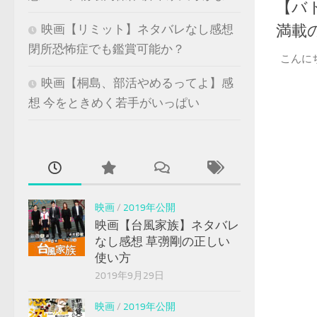
【バ
満載
映画【リミット】ネタバレなし感想
閉所恐怖症でも鑑賞可能か？
こんに
映画【桐島、部活やめるってよ】感
想 今をときめく若手がいっぱい
映画
/
2019年公開
映画【台風家族】ネタバレ
なし感想 草彅剛の正しい
使い方
2019年9月29日
映画
/
2019年公開