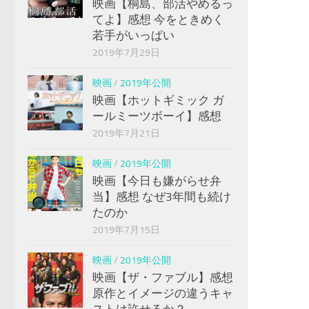
映画【桐島、部活やめるっ
てよ】感想 今をときめく
若手がいっぱい
2019年7月29日
映画
/
2019年公開
映画【ホットギミック ガ
ールミーツボーイ】感想
2019年7月21日
映画
/
2019年公開
映画【今日も嫌がらせ弁
当】感想 なぜ3年間も続け
たのか
2019年7月15日
映画
/
2019年公開
映画【ザ・ファブル】感想
原作とイメージの違うキャ
ストは許せるか？