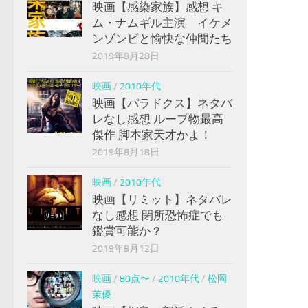
映画【感染家族】感想 キ
ム・ナムギル主演 イケメ
ンゾンビと愉快な仲間たち
2019年8月28日
映画
/
2010年代
映画【パラドクス】ネタバ
レなし感想 ループ物最高
傑作 脚本家天才かよ！
2019年8月18日
映画
/
2010年代
映画【リミット】ネタバレ
なし感想 閉所恐怖症でも
鑑賞可能か？
2019年8月12日
映画
/
80点〜
/
2010年代
/
松岡
茉優