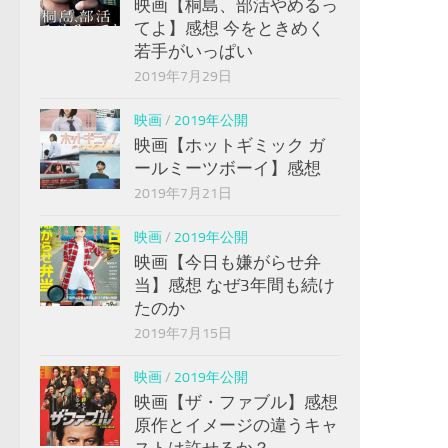
映画【桐島、部活やめるっ
てよ】感想 今をときめく
若手がいっぱい
2019年7月29日
映画
/
2019年公開
映画【ホットギミック ガ
ールミーツボーイ】感想
2019年7月21日
映画
/
2019年公開
映画【今日も嫌がらせ弁
当】感想 なぜ3年間も続け
たのか
2019年7月15日
映画
/
2019年公開
映画【ザ・ファブル】感想
原作とイメージの違うキャ
ストは許せるか？