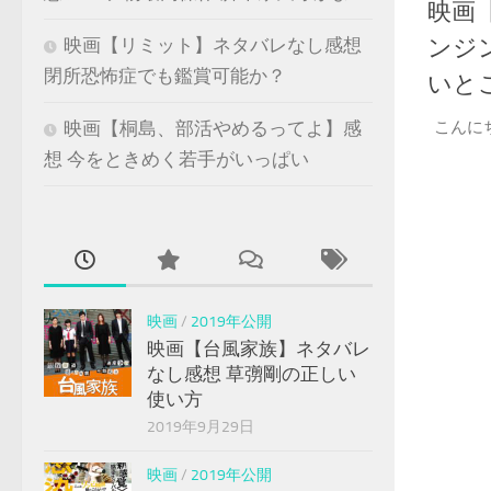
映画
ンジ
映画【リミット】ネタバレなし感想
閉所恐怖症でも鑑賞可能か？
いと
こんに
映画【桐島、部活やめるってよ】感
想 今をときめく若手がいっぱい
映画
/
2019年公開
映画【台風家族】ネタバレ
なし感想 草彅剛の正しい
使い方
2019年9月29日
映画
/
2019年公開