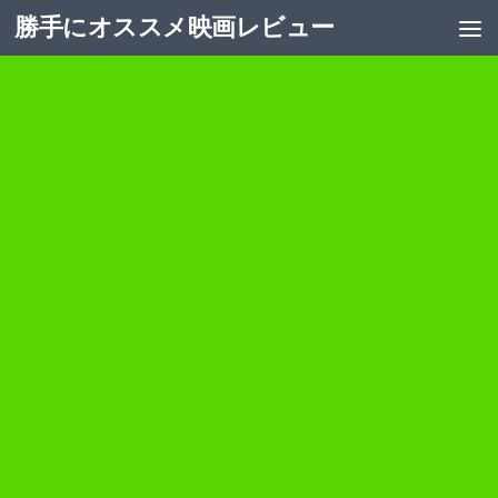
勝手にオススメ映画レビュー
コンテンツへスキップ