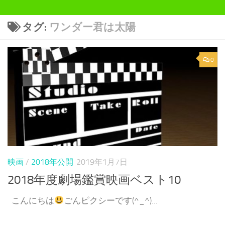
タグ:
ワンダー君は太陽
0
映画
/
2018年公開
2019年1月7日
2018年度劇場鑑賞映画ベスト10
こんにちは
ごんピクシーです(^_^)...