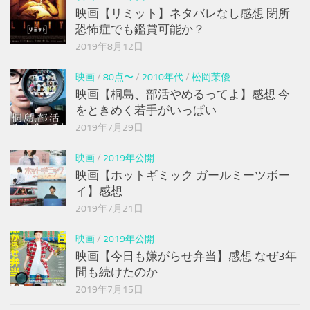
映画【リミット】ネタバレなし感想 閉所
恐怖症でも鑑賞可能か？
2019年8月12日
映画
/
80点〜
/
2010年代
/
松岡茉優
映画【桐島、部活やめるってよ】感想 今
をときめく若手がいっぱい
2019年7月29日
映画
/
2019年公開
映画【ホットギミック ガールミーツボー
イ】感想
2019年7月21日
映画
/
2019年公開
映画【今日も嫌がらせ弁当】感想 なぜ3年
間も続けたのか
2019年7月15日