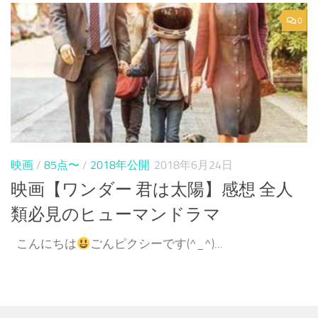
0
映画
/
85点〜
/
2018年公開
2018年6月24日
映画【ワンダー 君は太陽】感想 全人
類必見のヒューマンドラマ
こんにちは
ごんピクシーです(^_^)...