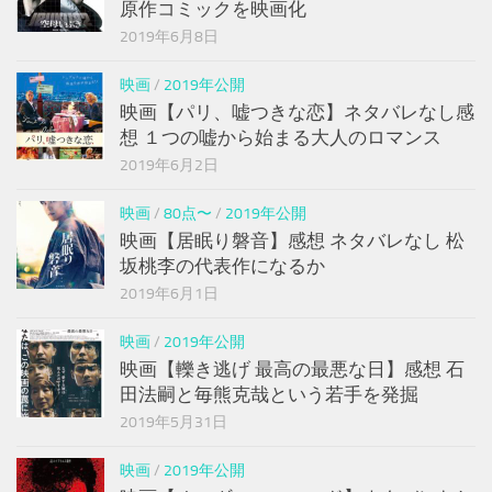
原作コミックを映画化
2019年6月8日
映画
/
2019年公開
映画【パリ、嘘つきな恋】ネタバレなし感
想 １つの嘘から始まる大人のロマンス
2019年6月2日
映画
/
80点〜
/
2019年公開
映画【居眠り磐音】感想 ネタバレなし 松
坂桃李の代表作になるか
2019年6月1日
映画
/
2019年公開
映画【轢き逃げ 最高の最悪な日】感想 石
田法嗣と毎熊克哉という若手を発掘
2019年5月31日
映画
/
2019年公開