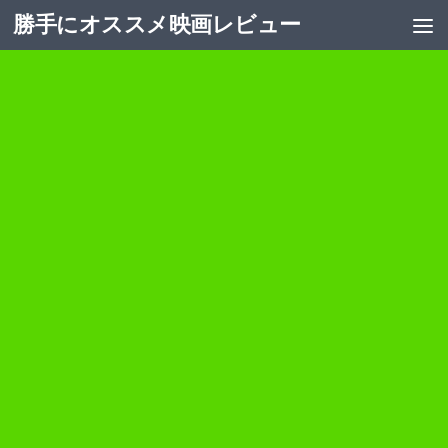
勝手にオススメ映画レビュー
コンテンツへスキップ