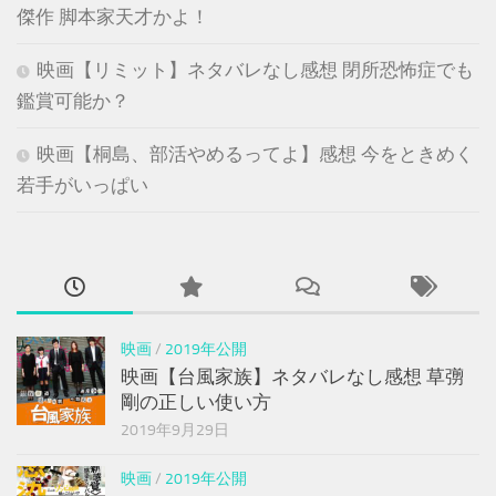
傑作 脚本家天才かよ！
映画【リミット】ネタバレなし感想 閉所恐怖症でも
鑑賞可能か？
映画【桐島、部活やめるってよ】感想 今をときめく
若手がいっぱい
映画
/
2019年公開
映画【台風家族】ネタバレなし感想 草彅
剛の正しい使い方
2019年9月29日
映画
/
2019年公開