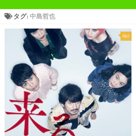
タグ:
中島哲也
0