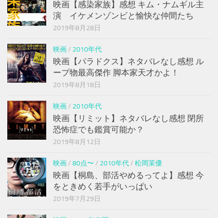
映画【感染家族】感想 キム・ナムギル主
演 イケメンゾンビと愉快な仲間たち
2019年8月28日
映画
/
2010年代
映画【パラドクス】ネタバレなし感想 ル
ープ物最高傑作 脚本家天才かよ！
2019年8月18日
映画
/
2010年代
映画【リミット】ネタバレなし感想 閉所
恐怖症でも鑑賞可能か？
2019年8月12日
映画
/
80点〜
/
2010年代
/
松岡茉優
映画【桐島、部活やめるってよ】感想 今
をときめく若手がいっぱい
2019年7月29日