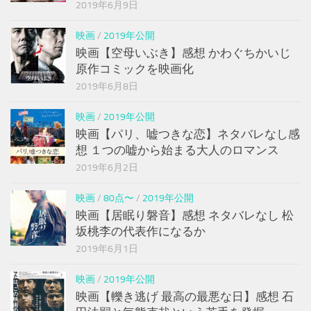
2019年6月9日
映画
/
2019年公開
映画【空母いぶき】感想 かわぐちかいじ
原作コミックを映画化
2019年6月8日
映画
/
2019年公開
映画【パリ、嘘つきな恋】ネタバレなし感
想 １つの嘘から始まる大人のロマンス
2019年6月2日
映画
/
80点〜
/
2019年公開
映画【居眠り磐音】感想 ネタバレなし 松
坂桃李の代表作になるか
2019年6月1日
映画
/
2019年公開
映画【轢き逃げ 最高の最悪な日】感想 石