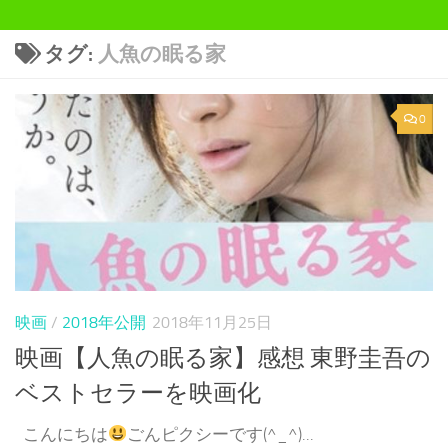
タグ:
人魚の眠る家
0
映画
/
2018年公開
2018年11月25日
映画【人魚の眠る家】感想 東野圭吾の
ベストセラーを映画化
こんにちは
ごんピクシーです(^_^)...