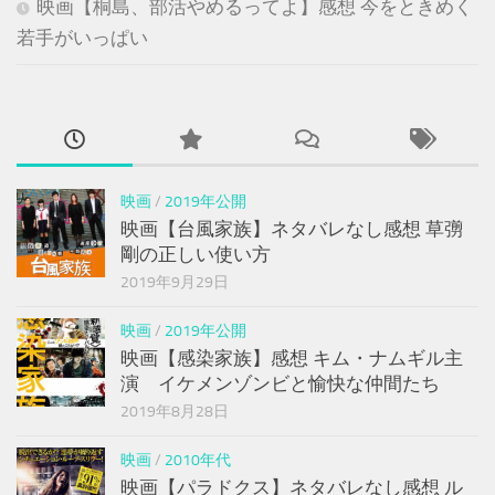
映画【桐島、部活やめるってよ】感想 今をときめく
若手がいっぱい
映画
/
2019年公開
映画【台風家族】ネタバレなし感想 草彅
剛の正しい使い方
2019年9月29日
映画
/
2019年公開
映画【感染家族】感想 キム・ナムギル主
演 イケメンゾンビと愉快な仲間たち
2019年8月28日
映画
/
2010年代
映画【パラドクス】ネタバレなし感想 ル