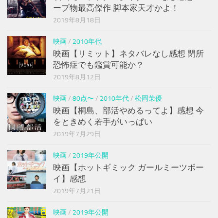
ープ物最高傑作 脚本家天才かよ！
2019年8月18日
映画
/
2010年代
映画【リミット】ネタバレなし感想 閉所
恐怖症でも鑑賞可能か？
2019年8月12日
映画
/
80点〜
/
2010年代
/
松岡茉優
映画【桐島、部活やめるってよ】感想 今
をときめく若手がいっぱい
2019年7月29日
映画
/
2019年公開
映画【ホットギミック ガールミーツボー
イ】感想
2019年7月21日
映画
/
2019年公開