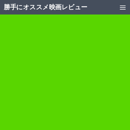
勝手にオススメ映画レビュー
コンテンツへスキップ