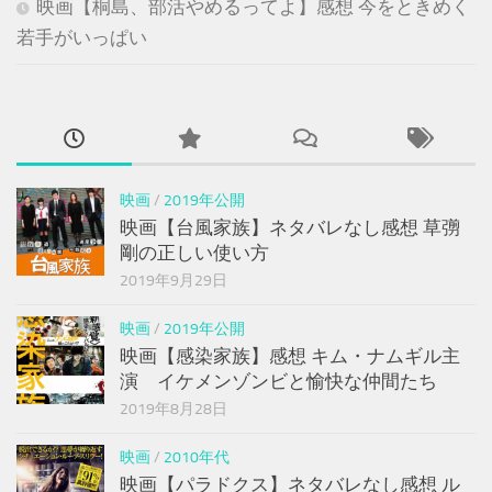
映画【桐島、部活やめるってよ】感想 今をときめく
若手がいっぱい
映画
/
2019年公開
映画【台風家族】ネタバレなし感想 草彅
剛の正しい使い方
2019年9月29日
映画
/
2019年公開
映画【感染家族】感想 キム・ナムギル主
演 イケメンゾンビと愉快な仲間たち
2019年8月28日
映画
/
2010年代
映画【パラドクス】ネタバレなし感想 ル