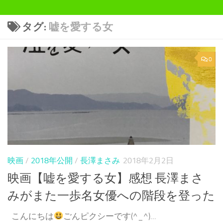
タグ:
嘘を愛する女
0
映画
/
2018年公開
/
長澤まさみ
2018年2月2日
映画【嘘を愛する女】感想 長澤まさ
みがまた一歩名女優への階段を登った
こんにちは
ごんピクシーです(^_^)...