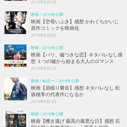
2019年6月9日
映画
/
2019年公開
映画【空母いぶき】感想 かわぐちかいじ
原作コミックを映画化
2019年6月8日
映画
/
2019年公開
映画【パリ、嘘つきな恋】ネタバレなし感
想 １つの嘘から始まる大人のロマンス
2019年6月2日
映画
/
80点〜
/
2019年公開
映画【居眠り磐音】感想 ネタバレなし 松
坂桃李の代表作になるか
2019年6月1日
映画
/
2019年公開
映画【轢き逃げ 最高の最悪な日】感想 石