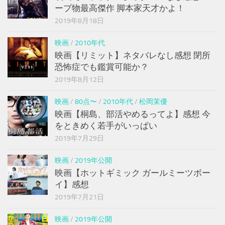
ープ物最高傑作 脚本家天才かよ！
2019年8月18日
映画
/
2010年代
映画【リミット】ネタバレなし感想 閉所
恐怖症でも鑑賞可能か？
2019年8月12日
映画
/
80点〜
/
2010年代
/
松岡茉優
映画【桐島、部活やめるってよ】感想 今
をときめく若手がいっぱい
2019年7月29日
映画
/
2019年公開
映画【ホットギミック ガールミーツボー
イ】感想
2019年7月21日
映画
/
2019年公開