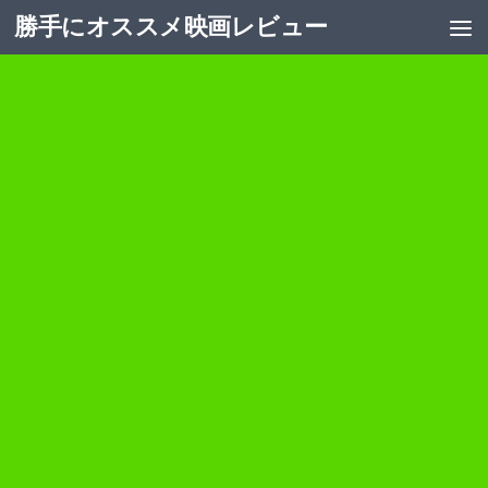
勝手にオススメ映画レビュー
コンテンツへスキップ