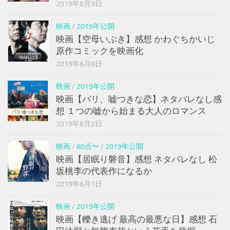
2019年6月9日
映画
/
2019年公開
映画【空母いぶき】感想 かわぐちかいじ
原作コミックを映画化
2019年6月8日
映画
/
2019年公開
映画【パリ、嘘つきな恋】ネタバレなし感
想 １つの嘘から始まる大人のロマンス
2019年6月2日
映画
/
80点〜
/
2019年公開
映画【居眠り磐音】感想 ネタバレなし 松
坂桃李の代表作になるか
2019年6月1日
映画
/
2019年公開
映画【轢き逃げ 最高の最悪な日】感想 石