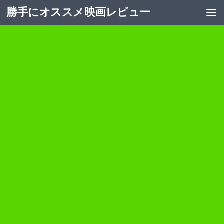
勝手にオススメ映画レビュー
コンテンツへスキップ