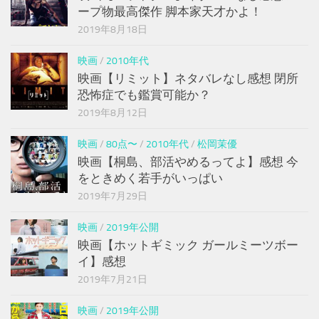
ープ物最高傑作 脚本家天才かよ！
2019年8月18日
映画
/
2010年代
映画【リミット】ネタバレなし感想 閉所
恐怖症でも鑑賞可能か？
2019年8月12日
映画
/
80点〜
/
2010年代
/
松岡茉優
映画【桐島、部活やめるってよ】感想 今
をときめく若手がいっぱい
2019年7月29日
映画
/
2019年公開
映画【ホットギミック ガールミーツボー
イ】感想
2019年7月21日
映画
/
2019年公開