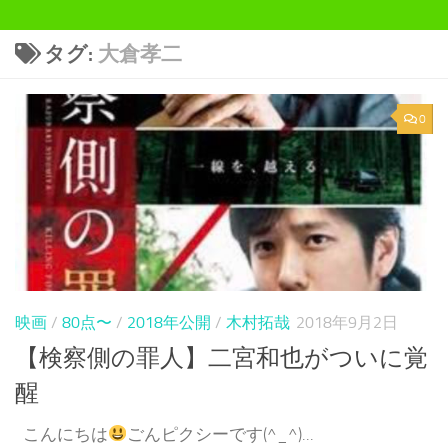
タグ:
大倉孝二
0
映画
/
80点〜
/
2018年公開
/
木村拓哉
2018年9月2日
【検察側の罪人】二宮和也がついに覚
醒
こんにちは
ごんピクシーです(^_^)...