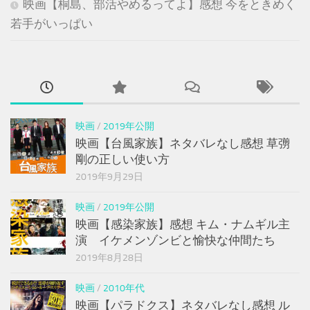
映画【桐島、部活やめるってよ】感想 今をときめく
若手がいっぱい
映画
/
2019年公開
映画【台風家族】ネタバレなし感想 草彅
剛の正しい使い方
2019年9月29日
映画
/
2019年公開
映画【感染家族】感想 キム・ナムギル主
演 イケメンゾンビと愉快な仲間たち
2019年8月28日
映画
/
2010年代
映画【パラドクス】ネタバレなし感想 ル