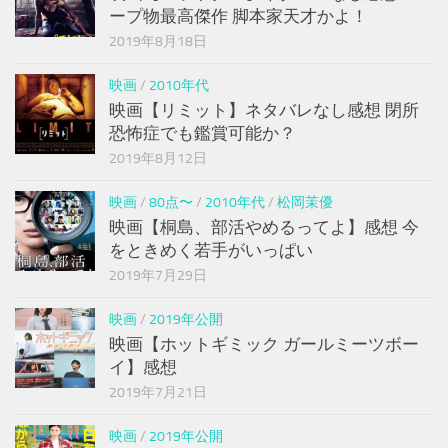
ープ物最高傑作 脚本家天才かよ！
2019年8月18日
映画
/
2010年代
映画【リミット】ネタバレなし感想 閉所
恐怖症でも鑑賞可能か？
2019年8月12日
映画
/
80点〜
/
2010年代
/
松岡茉優
映画【桐島、部活やめるってよ】感想 今
をときめく若手がいっぱい
2019年7月29日
映画
/
2019年公開
映画【ホットギミック ガールミーツボー
イ】感想
2019年7月21日
映画
/
2019年公開