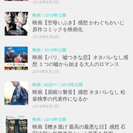
2019年6月9日
映画
/
2019年公開
映画【空母いぶき】感想 かわぐちかいじ
原作コミックを映画化
2019年6月8日
映画
/
2019年公開
映画【パリ、嘘つきな恋】ネタバレなし感
想 １つの嘘から始まる大人のロマンス
2019年6月2日
映画
/
80点〜
/
2019年公開
映画【居眠り磐音】感想 ネタバレなし 松
坂桃李の代表作になるか
2019年6月1日
映画
/
2019年公開
映画【轢き逃げ 最高の最悪な日】感想 石