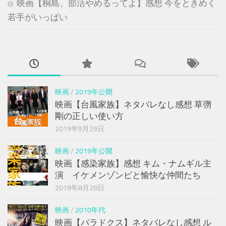
映画【桐島、部活やめるってよ】感想 今をときめく
若手がいっぱい
映画
/
2019年公開
映画【台風家族】ネタバレなし感想 草彅
剛の正しい使い方
2019年9月29日
映画
/
2019年公開
映画【感染家族】感想 キム・ナムギル主
演 イケメンゾンビと愉快な仲間たち
2019年8月28日
映画
/
2010年代
映画【パラドクス】ネタバレなし感想 ル