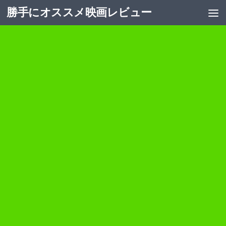
勝手にオススメ映画レビュー
コンテンツへスキップ