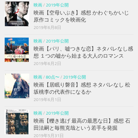
映画
/
2019年公開
映画【空母いぶき】感想 かわぐちかいじ
原作コミックを映画化
2019年6月8日
映画
/
2019年公開
映画【パリ、嘘つきな恋】ネタバレなし感
想 １つの嘘から始まる大人のロマンス
2019年6月2日
映画
/
80点〜
/
2019年公開
映画【居眠り磐音】感想 ネタバレなし 松
坂桃李の代表作になるか
2019年6月1日
映画
/
2019年公開
映画【轢き逃げ 最高の最悪な日】感想 石
田法嗣と毎熊克哉という若手を発掘
2019年5月31日