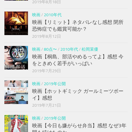
2019年8月18日
映画
/
2010年代
映画【リミット】ネタバレなし感想 閉所
恐怖症でも鑑賞可能か？
2019年8月12日
映画
/
80点〜
/
2010年代
/
松岡茉優
映画【桐島、部活やめるってよ】感想 今
をときめく若手がいっぱい
2019年7月29日
映画
/
2019年公開
映画【ホットギミック ガールミーツボー
イ】感想
2019年7月21日
映画
/
2019年公開
映画【今日も嫌がらせ弁当】感想 なぜ3年