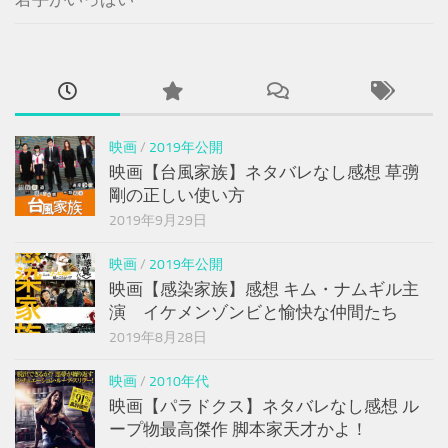
映画
/
2019年公開
映画【台風家族】ネタバレなし感想 草彅
剛の正しい使い方
2019年9月29日
映画
/
2019年公開
映画【感染家族】感想 キム・ナムギル主
演 イケメンゾンビと愉快な仲間たち
2019年8月28日
映画
/
2010年代
映画【パラドクス】ネタバレなし感想 ル
ープ物最高傑作 脚本家天才かよ！