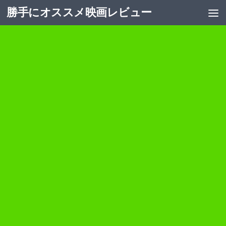
勝手にオススメ映画レビュー
コンテンツへスキップ