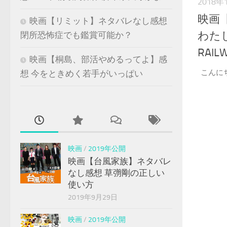
2018年
映画【
映画【リミット】ネタバレなし感想
わた
閉所恐怖症でも鑑賞可能か？
RAI
映画【桐島、部活やめるってよ】感
こんに
想 今をときめく若手がいっぱい
映画
/
2019年公開
映画【台風家族】ネタバレ
なし感想 草彅剛の正しい
使い方
2019年9月29日
映画
/
2019年公開