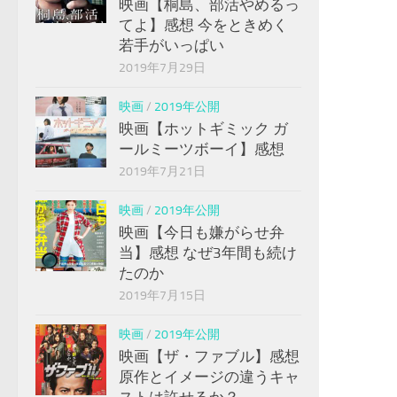
映画【桐島、部活やめるっ
てよ】感想 今をときめく
若手がいっぱい
2019年7月29日
映画
/
2019年公開
映画【ホットギミック ガ
ールミーツボーイ】感想
2019年7月21日
映画
/
2019年公開
映画【今日も嫌がらせ弁
当】感想 なぜ3年間も続け
たのか
2019年7月15日
映画
/
2019年公開
映画【ザ・ファブル】感想
原作とイメージの違うキャ
ストは許せるか？