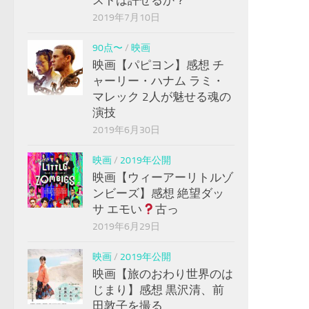
2019年7月10日
90点〜
/
映画
映画【パピヨン】感想 チ
ャーリー・ハナム ラミ・
マレック 2人が魅せる魂の
演技
2019年6月30日
映画
/
2019年公開
映画【ウィーアーリトルゾ
ンビーズ】感想 絶望ダッ
サ エモい
古っ
2019年6月29日
映画
/
2019年公開
映画【旅のおわり世界のは
じまり】感想 黒沢清、前
田敦子を撮る