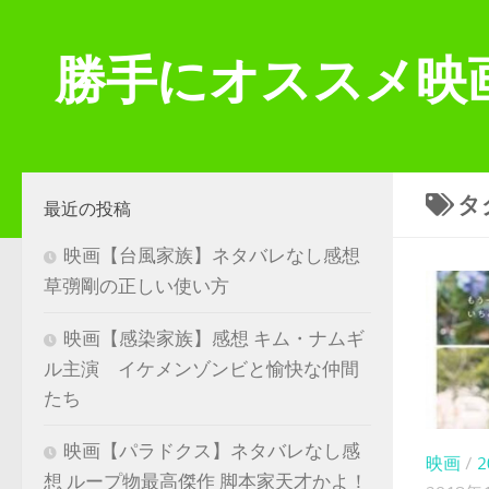
コンテンツへスキップ
勝手にオススメ映
タ
最近の投稿
映画【台風家族】ネタバレなし感想
草彅剛の正しい使い方
映画【感染家族】感想 キム・ナムギ
ル主演 イケメンゾンビと愉快な仲間
たち
映画【パラドクス】ネタバレなし感
映画
/
想 ループ物最高傑作 脚本家天才かよ！