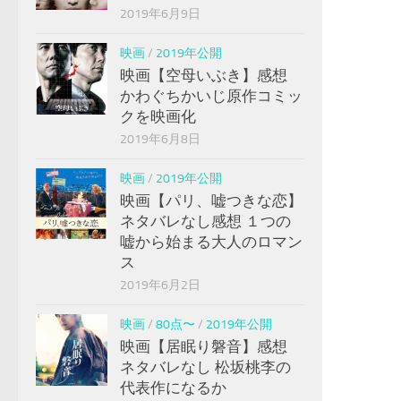
2019年6月9日
映画
/
2019年公開
映画【空母いぶき】感想
かわぐちかいじ原作コミッ
クを映画化
2019年6月8日
映画
/
2019年公開
映画【パリ、嘘つきな恋】
ネタバレなし感想 １つの
嘘から始まる大人のロマン
ス
2019年6月2日
映画
/
80点〜
/
2019年公開
映画【居眠り磐音】感想
ネタバレなし 松坂桃李の
代表作になるか