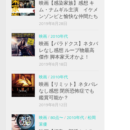
映画【感染家族】感想 キ
ム・ナムギル主演 イケメ
ンゾンビと愉快な仲間たち
2019年8月28日
映画
/
2010年代
映画【パラドクス】ネタバ
レなし感想 ループ物最高
傑作 脚本家天才かよ！
2019年8月18日
映画
/
2010年代
映画【リミット】ネタバレ
なし感想 閉所恐怖症でも
鑑賞可能か？
2019年8月12日
映画
/
80点〜
/
2010年代
/
松岡
茉優