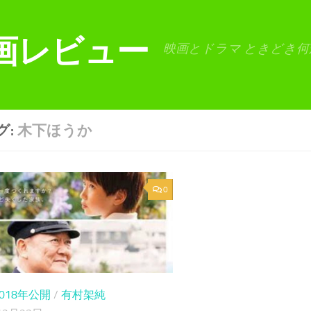
画レビュー
映画とドラマ ときどき何
グ:
木下ほうか
0
2018年公開
/
有村架純