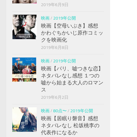
2019年6月9日
映画
/
2019年公開
映画【空母いぶき】感想
かわぐちかいじ原作コミッ
クを映画化
2019年6月8日
映画
/
2019年公開
映画【パリ、嘘つきな恋】
ネタバレなし感想 １つの
嘘から始まる大人のロマン
ス
2019年6月2日
映画
/
80点〜
/
2019年公開
映画【居眠り磐音】感想
ネタバレなし 松坂桃李の
代表作になるか