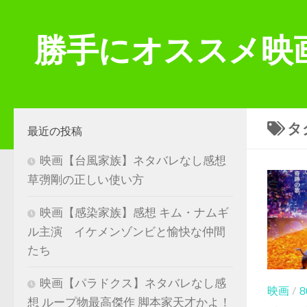
コンテンツへスキップ
勝手にオススメ映
タ
最近の投稿
映画【台風家族】ネタバレなし感想
草彅剛の正しい使い方
映画【感染家族】感想 キム・ナムギ
ル主演 イケメンゾンビと愉快な仲間
たち
映画【パラドクス】ネタバレなし感
映画
/
想 ループ物最高傑作 脚本家天才かよ！