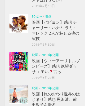
2019年7月10日
90点〜
/
映画
映画【パピヨン】感想 チ
ャーリー・ハナム ラミ・
マレック 2人が魅せる魂の
演技
2019年6月30日
映画
/
2019年公開
映画【ウィーアーリトルゾ
ンビーズ】感想 絶望ダッ
サ エモい
古っ
2019年6月29日
映画
/
2019年公開
映画【旅のおわり世界のは
じまり】感想 黒沢清、前
田敦子を撮る