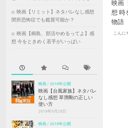
映画
想 
映画【リミット】ネタバレなし感想
閉所恐怖症でも鑑賞可能か？
物語
こんに
映画【桐島、部活やめるってよ】感
想 今をときめく若手がいっぱい
映画
/
2019年公開
映画【台風家族】ネタバレ
なし感想 草彅剛の正しい
使い方
2019年9月29日
映画
/
2019年公開