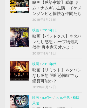
映画【感染家族】感想 キ
ム・ナムギル主演 イケメ
ンゾンビと愉快な仲間たち
2019年8月28日
映画
/
2010年代
映画【パラドクス】ネタバ
レなし感想 ループ物最高
傑作 脚本家天才かよ！
2019年8月18日
映画
/
2010年代
映画【リミット】ネタバレ
なし感想 閉所恐怖症でも
鑑賞可能か？
2019年8月12日
映画
/
80点〜
/
2010年代
/
松岡
茉優