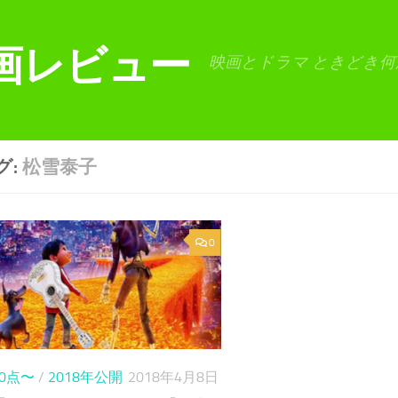
画レビュー
映画とドラマ ときどき何
グ:
松雪泰子
0
80点〜
/
2018年公開
2018年4月8日