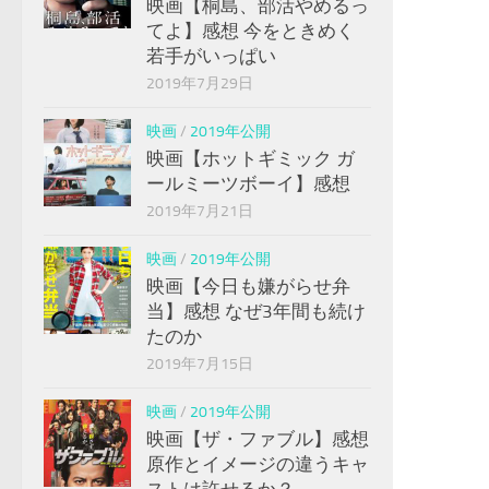
映画【桐島、部活やめるっ
てよ】感想 今をときめく
若手がいっぱい
2019年7月29日
映画
/
2019年公開
映画【ホットギミック ガ
ールミーツボーイ】感想
2019年7月21日
映画
/
2019年公開
映画【今日も嫌がらせ弁
当】感想 なぜ3年間も続け
たのか
2019年7月15日
映画
/
2019年公開
映画【ザ・ファブル】感想
原作とイメージの違うキャ
ストは許せるか？