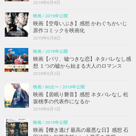
2019年6月9日
映画
/
2019年公開
映画【空母いぶき】感想 かわぐちかいじ
原作コミックを映画化
2019年6月8日
映画
/
2019年公開
映画【パリ、嘘つきな恋】ネタバレなし感
想 １つの嘘から始まる大人のロマンス
2019年6月2日
映画
/
80点〜
/
2019年公開
映画【居眠り磐音】感想 ネタバレなし 松
坂桃李の代表作になるか
2019年6月1日
映画
/
2019年公開
映画【轢き逃げ 最高の最悪な日】感想 石