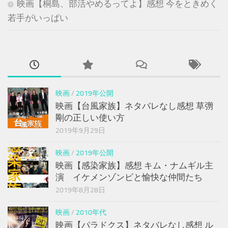
映画【桐島、部活やめるってよ】感想 今をときめく
若手がいっぱい
映画
/
2019年公開
映画【台風家族】ネタバレなし感想 草彅
剛の正しい使い方
2019年9月29日
映画
/
2019年公開
映画【感染家族】感想 キム・ナムギル主
演 イケメンゾンビと愉快な仲間たち
2019年8月28日
映画
/
2010年代
映画【パラドクス】ネタバレなし感想 ル