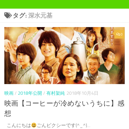
タグ:
深水元基
0
映画
/
2018年公開
/
有村架純
2018年10月4日
映画【コーヒーが冷めないうちに】感
想
こんにちは
ごんピクシーです(^_^)...