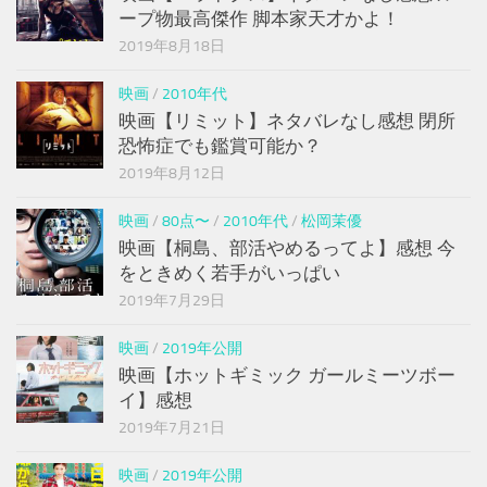
ープ物最高傑作 脚本家天才かよ！
2019年8月18日
映画
/
2010年代
映画【リミット】ネタバレなし感想 閉所
恐怖症でも鑑賞可能か？
2019年8月12日
映画
/
80点〜
/
2010年代
/
松岡茉優
映画【桐島、部活やめるってよ】感想 今
をときめく若手がいっぱい
2019年7月29日
映画
/
2019年公開
映画【ホットギミック ガールミーツボー
イ】感想
2019年7月21日
映画
/
2019年公開