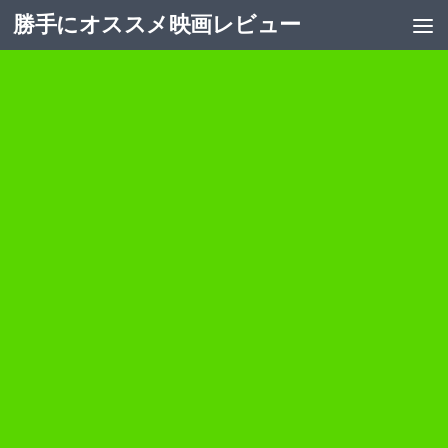
勝手にオススメ映画レビュー
コンテンツへスキップ