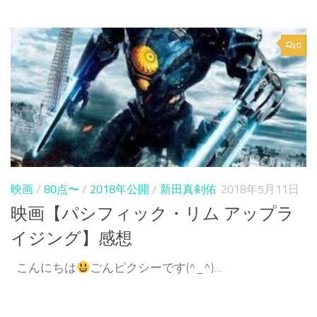
0
映画
/
80点〜
/
2018年公開
/
新田真剣佑
2018年5月11日
映画【パシフィック・リム アップラ
イジング】感想
こんにちは
ごんピクシーです(^_^)...