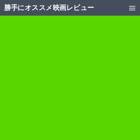
勝手にオススメ映画レビュー
コンテンツへスキップ