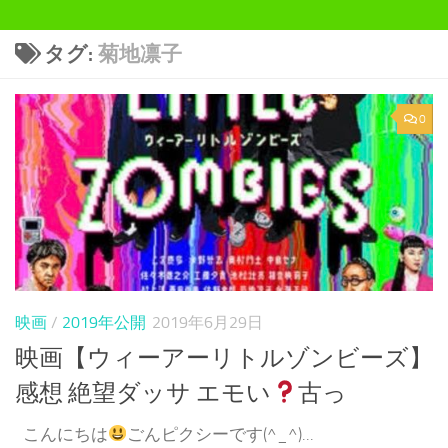
タグ:
菊地凛子
0
映画
/
2019年公開
2019年6月29日
映画【ウィーアーリトルゾンビーズ】
感想 絶望ダッサ エモい
古っ
こんにちは
ごんピクシーです(^_^)...