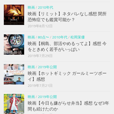
映画
/
2010年代
映画【リミット】ネタバレなし感想 閉所
恐怖症でも鑑賞可能か？
2019年8月12日
映画
/
80点〜
/
2010年代
/
松岡茉優
映画【桐島、部活やめるってよ】感想 今
をときめく若手がいっぱい
2019年7月29日
映画
/
2019年公開
映画【ホットギミック ガールミーツボー
イ】感想
2019年7月21日
映画
/
2019年公開
映画【今日も嫌がらせ弁当】感想 なぜ3年
間も続けたのか