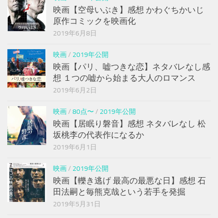
映画【空母いぶき】感想 かわぐちかいじ
原作コミックを映画化
2019年6月8日
映画
/
2019年公開
映画【パリ、嘘つきな恋】ネタバレなし感
想 １つの嘘から始まる大人のロマンス
2019年6月2日
映画
/
80点〜
/
2019年公開
映画【居眠り磐音】感想 ネタバレなし 松
坂桃李の代表作になるか
2019年6月1日
映画
/
2019年公開
映画【轢き逃げ 最高の最悪な日】感想 石
田法嗣と毎熊克哉という若手を発掘
2019年5月31日