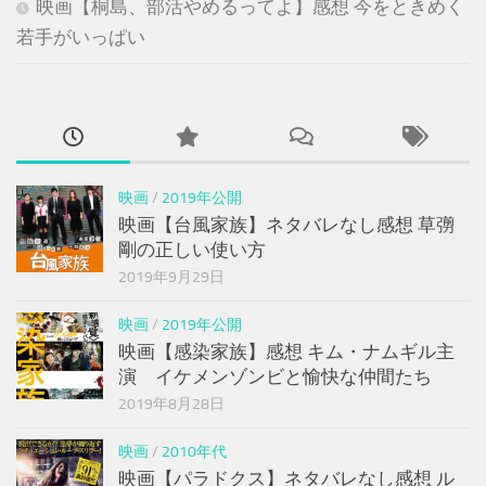
映画【桐島、部活やめるってよ】感想 今をときめく
若手がいっぱい
映画
/
2019年公開
映画【台風家族】ネタバレなし感想 草彅
剛の正しい使い方
2019年9月29日
映画
/
2019年公開
映画【感染家族】感想 キム・ナムギル主
演 イケメンゾンビと愉快な仲間たち
2019年8月28日
映画
/
2010年代
映画【パラドクス】ネタバレなし感想 ル