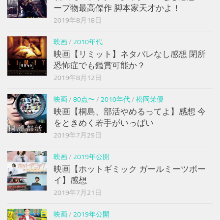
ープ物最高傑作 脚本家天才かよ！
2019年8月18日
映画
/
2010年代
映画【リミット】ネタバレなし感想 閉所
恐怖症でも鑑賞可能か？
2019年8月12日
映画
/
80点〜
/
2010年代
/
松岡茉優
映画【桐島、部活やめるってよ】感想 今
をときめく若手がいっぱい
2019年7月29日
映画
/
2019年公開
映画【ホットギミック ガールミーツボー
イ】感想
2019年7月21日
映画
/
2019年公開