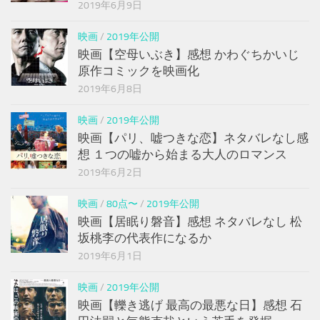
2019年6月9日
映画
/
2019年公開
映画【空母いぶき】感想 かわぐちかいじ
原作コミックを映画化
2019年6月8日
映画
/
2019年公開
映画【パリ、嘘つきな恋】ネタバレなし感
想 １つの嘘から始まる大人のロマンス
2019年6月2日
映画
/
80点〜
/
2019年公開
映画【居眠り磐音】感想 ネタバレなし 松
坂桃李の代表作になるか
2019年6月1日
映画
/
2019年公開
映画【轢き逃げ 最高の最悪な日】感想 石