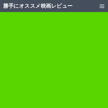
勝手にオススメ映画レビュー
コンテンツへスキップ