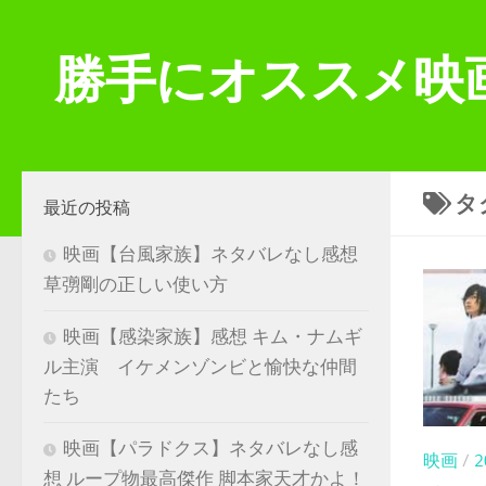
コンテンツへスキップ
勝手にオススメ映
タ
最近の投稿
映画【台風家族】ネタバレなし感想
草彅剛の正しい使い方
映画【感染家族】感想 キム・ナムギ
ル主演 イケメンゾンビと愉快な仲間
たち
映画【パラドクス】ネタバレなし感
映画
/
想 ループ物最高傑作 脚本家天才かよ！