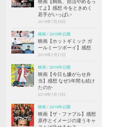
映画【桐島、部活やめるっ
てよ】感想 今をときめく
若手がいっぱい
2019年7月29日
映画
/
2019年公開
映画【ホットギミック ガ
ールミーツボーイ】感想
2019年7月21日
映画
/
2019年公開
映画【今日も嫌がらせ弁
当】感想 なぜ3年間も続け
たのか
2019年7月15日
映画
/
2019年公開
映画【ザ・ファブル】感想
原作とイメージの違うキャ
ストは許せるか？