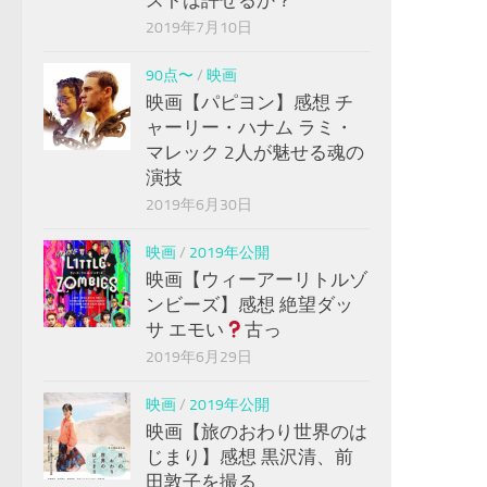
2019年7月10日
90点〜
/
映画
映画【パピヨン】感想 チ
ャーリー・ハナム ラミ・
マレック 2人が魅せる魂の
演技
2019年6月30日
映画
/
2019年公開
映画【ウィーアーリトルゾ
ンビーズ】感想 絶望ダッ
サ エモい
古っ
2019年6月29日
映画
/
2019年公開
映画【旅のおわり世界のは
じまり】感想 黒沢清、前
田敦子を撮る