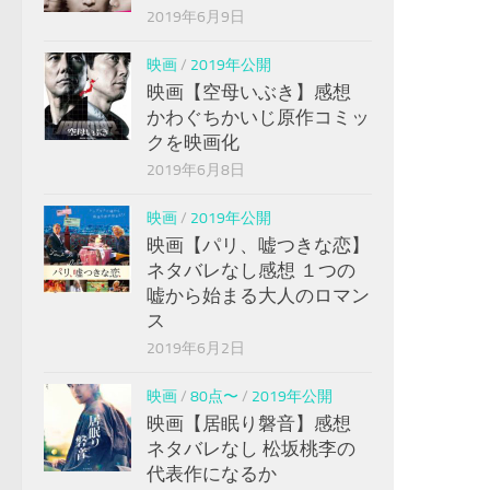
2019年6月9日
映画
/
2019年公開
映画【空母いぶき】感想
かわぐちかいじ原作コミッ
クを映画化
2019年6月8日
映画
/
2019年公開
映画【パリ、嘘つきな恋】
ネタバレなし感想 １つの
嘘から始まる大人のロマン
ス
2019年6月2日
映画
/
80点〜
/
2019年公開
映画【居眠り磐音】感想
ネタバレなし 松坂桃李の
代表作になるか