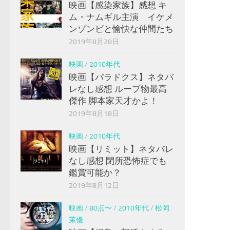
映画【感染家族】感想 キ
ム・ナムギル主演 イケメ
ンゾンビと愉快な仲間たち
2019年8月28日
映画
/
2010年代
映画【パラドクス】ネタバ
レなし感想 ループ物最高
傑作 脚本家天才かよ！
2019年8月18日
映画
/
2010年代
映画【リミット】ネタバレ
なし感想 閉所恐怖症でも
鑑賞可能か？
2019年8月12日
映画
/
80点〜
/
2010年代
/
松岡
茉優