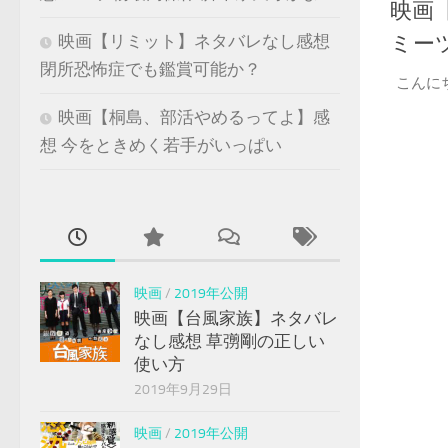
映画
ミー
映画【リミット】ネタバレなし感想
閉所恐怖症でも鑑賞可能か？
こんに
映画【桐島、部活やめるってよ】感
想 今をときめく若手がいっぱい
映画
/
2019年公開
映画【台風家族】ネタバレ
なし感想 草彅剛の正しい
使い方
2019年9月29日
映画
/
2019年公開