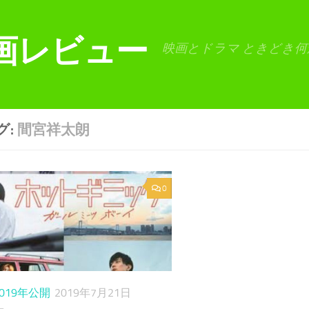
画レビュー
映画とドラマ ときどき何
グ:
間宮祥太朗
0
2019年公開
2019年7月21日