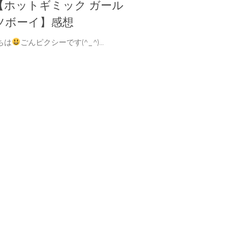
【ホットギミック ガール
ツボーイ】感想
ちは
ごんピクシーです(^_^)...