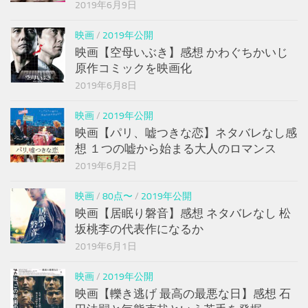
2019年6月9日
映画
/
2019年公開
映画【空母いぶき】感想 かわぐちかいじ
原作コミックを映画化
2019年6月8日
映画
/
2019年公開
映画【パリ、嘘つきな恋】ネタバレなし感
想 １つの嘘から始まる大人のロマンス
2019年6月2日
映画
/
80点〜
/
2019年公開
映画【居眠り磐音】感想 ネタバレなし 松
坂桃李の代表作になるか
2019年6月1日
映画
/
2019年公開
映画【轢き逃げ 最高の最悪な日】感想 石