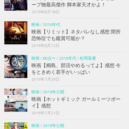
ープ物最高傑作 脚本家天才かよ！
2019年8月18日
映画
/
2010年代
映画【リミット】ネタバレなし感想 閉所
恐怖症でも鑑賞可能か？
2019年8月12日
映画
/
80点〜
/
2010年代
/
松岡茉優
映画【桐島、部活やめるってよ】感想 今
をときめく若手がいっぱい
2019年7月29日
映画
/
2019年公開
映画【ホットギミック ガールミーツボー
イ】感想
2019年7月21日
映画
/
2019年公開