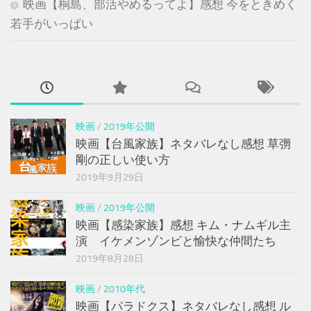
映画【桐島、部活やめるってよ】感想 今をときめく
若手がいっぱい
映画
/
2019年公開
映画【台風家族】ネタバレなし感想 草彅
剛の正しい使い方
2019年9月29日
映画
/
2019年公開
映画【感染家族】感想 キム・ナムギル主
演 イケメンゾンビと愉快な仲間たち
2019年8月28日
映画
/
2010年代
映画【パラドクス】ネタバレなし感想 ル