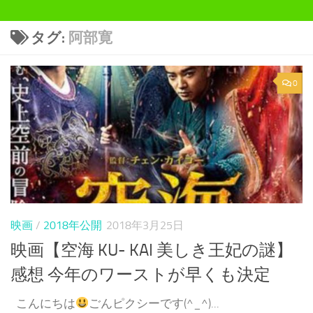
タグ:
阿部寛
0
映画
/
2018年公開
2018年3月25日
映画【空海 KU- KAI 美しき王妃の謎】
感想 今年のワーストが早くも決定
こんにちは
ごんピクシーです(^_^)...