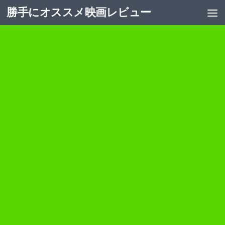
勝手にオススメ映画レビュー
コンテンツへスキップ