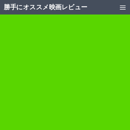
勝手にオススメ映画レビュー
コンテンツへスキップ