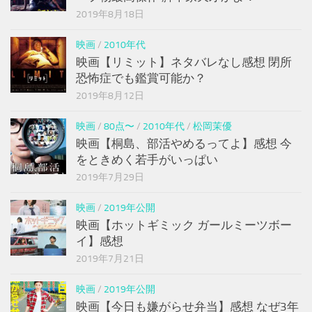
2019年8月18日
映画
/
2010年代
映画【リミット】ネタバレなし感想 閉所
恐怖症でも鑑賞可能か？
2019年8月12日
映画
/
80点〜
/
2010年代
/
松岡茉優
映画【桐島、部活やめるってよ】感想 今
をときめく若手がいっぱい
2019年7月29日
映画
/
2019年公開
映画【ホットギミック ガールミーツボー
イ】感想
2019年7月21日
映画
/
2019年公開
映画【今日も嫌がらせ弁当】感想 なぜ3年