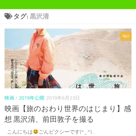
タグ:
黒沢清
0
映画
/
2019年公開
2019年6月23日
映画【旅のおわり世界のはじまり】感
想 黒沢清、前田敦子を撮る
こんにちは
ごんピクシーです(^_^)...