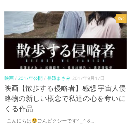
0
映画
/
2017年公開
/
長澤まさみ
2017年9月17日
映画【散歩する侵略者】感想 宇宙人侵
略物の新しい概念で私達の心を奪いに
くる作品
こんにちは
ごんピクシーです^_^ &...