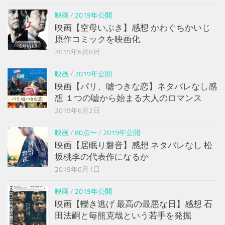
映画
/
2019年公開
映画【空母いぶき】感想 かわぐちかいじ
原作コミックを映画化
2019年6月8日
映画
/
2019年公開
映画【パリ、嘘つきな恋】ネタバレなし感
想 １つの嘘から始まる大人のロマンス
2019年6月2日
映画
/
80点〜
/
2019年公開
映画【居眠り磐音】感想 ネタバレなし 松
坂桃李の代表作になるか
2019年6月1日
映画
/
2019年公開
映画【轢き逃げ 最高の最悪な日】感想 石
田法嗣と毎熊克哉という若手を発掘