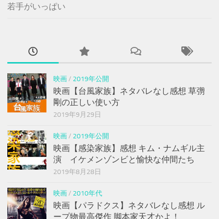
若手がいっぱい
映画
/
2019年公開
映画【台風家族】ネタバレなし感想 草彅
剛の正しい使い方
2019年9月29日
映画
/
2019年公開
映画【感染家族】感想 キム・ナムギル主
演 イケメンゾンビと愉快な仲間たち
2019年8月28日
映画
/
2010年代
映画【パラドクス】ネタバレなし感想 ル
ープ物最高傑作 脚本家天才かよ！