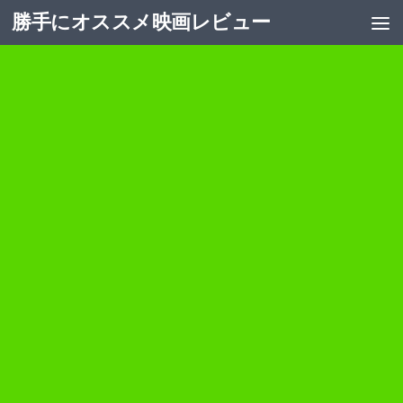
勝手にオススメ映画レビュー
コンテンツへスキップ