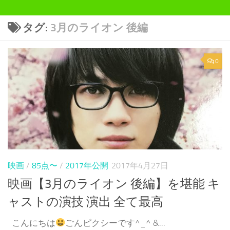
タグ:
3月のライオン 後編
0
映画
/
85点〜
/
2017年公開
2017年4月27日
映画【3月のライオン 後編】を堪能 キ
ャストの演技 演出 全て最高
こんにちは
ごんピクシーです^_^ &...