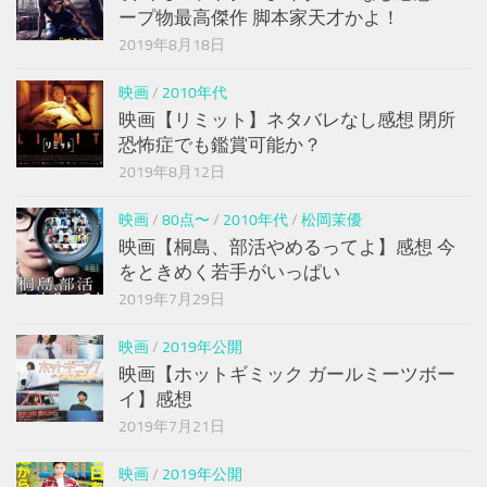
ープ物最高傑作 脚本家天才かよ！
2019年8月18日
映画
/
2010年代
映画【リミット】ネタバレなし感想 閉所
恐怖症でも鑑賞可能か？
2019年8月12日
映画
/
80点〜
/
2010年代
/
松岡茉優
映画【桐島、部活やめるってよ】感想 今
をときめく若手がいっぱい
2019年7月29日
映画
/
2019年公開
映画【ホットギミック ガールミーツボー
イ】感想
2019年7月21日
映画
/
2019年公開