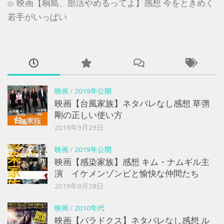
映画【桐島、部活やめるってよ】感想 今をときめく
若手がいっぱい
映画
/
2019年公開
映画【台風家族】ネタバレなし感想 草彅
剛の正しい使い方
2019年9月29日
映画
/
2019年公開
映画【感染家族】感想 キム・ナムギル主
演 イケメンゾンビと愉快な仲間たち
2019年8月28日
映画
/
2010年代
映画【パラドクス】ネタバレなし感想 ル