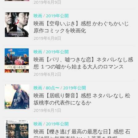
2019年6月9日
映画
/
2019年公開
映画【空母いぶき】感想 かわぐちかいじ
原作コミックを映画化
2019年6月8日
映画
/
2019年公開
映画【パリ、嘘つきな恋】ネタバレなし感
想 １つの嘘から始まる大人のロマンス
2019年6月2日
映画
/
80点〜
/
2019年公開
映画【居眠り磐音】感想 ネタバレなし 松
坂桃李の代表作になるか
2019年6月1日
映画
/
2019年公開
映画【轢き逃げ 最高の最悪な日】感想 石