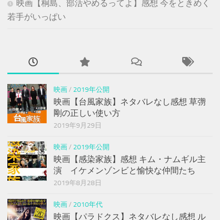
映画【桐島、部活やめるってよ】感想 今をときめく
若手がいっぱい
映画
/
2019年公開
映画【台風家族】ネタバレなし感想 草彅
剛の正しい使い方
2019年9月29日
映画
/
2019年公開
映画【感染家族】感想 キム・ナムギル主
演 イケメンゾンビと愉快な仲間たち
2019年8月28日
映画
/
2010年代
映画【パラドクス】ネタバレなし感想 ル