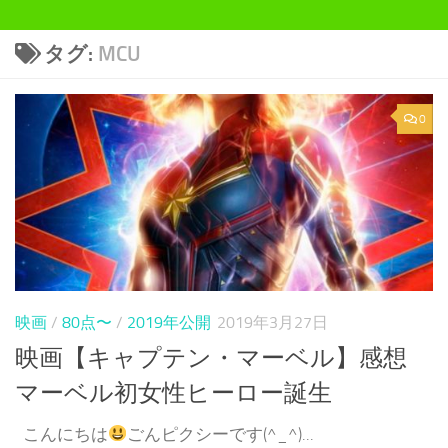
タグ:
MCU
0
映画
/
80点〜
/
2019年公開
2019年3月27日
映画【キャプテン・マーベル】感想
マーベル初女性ヒーロー誕生
こんにちは
ごんピクシーです(^_^)...