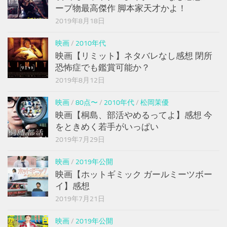
ープ物最高傑作 脚本家天才かよ！
2019年8月18日
映画
/
2010年代
映画【リミット】ネタバレなし感想 閉所
恐怖症でも鑑賞可能か？
2019年8月12日
映画
/
80点〜
/
2010年代
/
松岡茉優
映画【桐島、部活やめるってよ】感想 今
をときめく若手がいっぱい
2019年7月29日
映画
/
2019年公開
映画【ホットギミック ガールミーツボー
イ】感想
2019年7月21日
映画
/
2019年公開