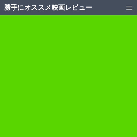
勝手にオススメ映画レビュー
コンテンツへスキップ