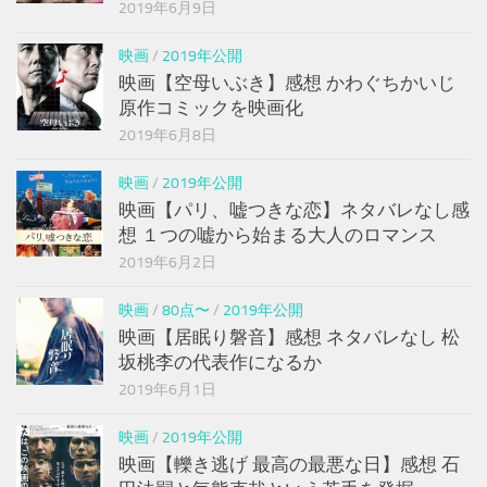
2019年6月9日
映画
/
2019年公開
映画【空母いぶき】感想 かわぐちかいじ
原作コミックを映画化
2019年6月8日
映画
/
2019年公開
映画【パリ、嘘つきな恋】ネタバレなし感
想 １つの嘘から始まる大人のロマンス
2019年6月2日
映画
/
80点〜
/
2019年公開
映画【居眠り磐音】感想 ネタバレなし 松
坂桃李の代表作になるか
2019年6月1日
映画
/
2019年公開
映画【轢き逃げ 最高の最悪な日】感想 石