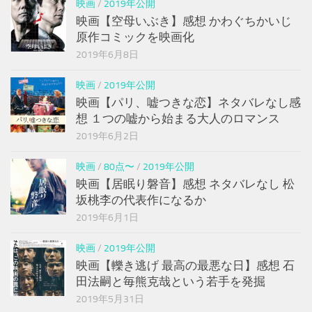
映画
/
2019年公開
映画【空母いぶき】感想 かわぐちかいじ
原作コミックを映画化
2019年6月8日
映画
/
2019年公開
映画【パリ、嘘つきな恋】ネタバレなし感
想 １つの嘘から始まる大人のロマンス
2019年6月2日
映画
/
80点〜
/
2019年公開
映画【居眠り磐音】感想 ネタバレなし 松
坂桃李の代表作になるか
2019年6月1日
映画
/
2019年公開
映画【轢き逃げ 最高の最悪な日】感想 石
田法嗣と毎熊克哉という若手を発掘
2019年5月31日