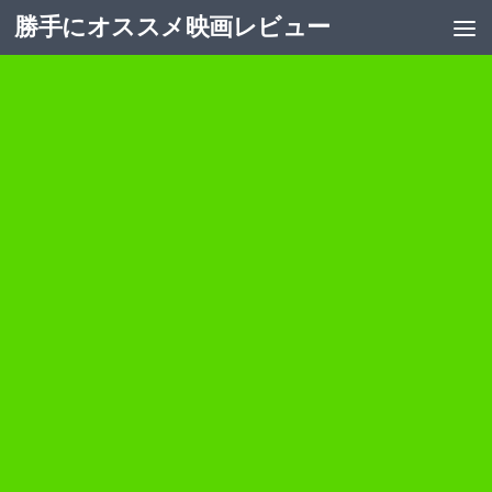
勝手にオススメ映画レビュー
コンテンツへスキップ