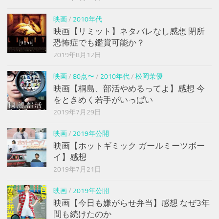
映画
/
2010年代
映画【リミット】ネタバレなし感想 閉所
恐怖症でも鑑賞可能か？
2019年8月12日
映画
/
80点〜
/
2010年代
/
松岡茉優
映画【桐島、部活やめるってよ】感想 今
をときめく若手がいっぱい
2019年7月29日
映画
/
2019年公開
映画【ホットギミック ガールミーツボー
イ】感想
2019年7月21日
映画
/
2019年公開
映画【今日も嫌がらせ弁当】感想 なぜ3年
間も続けたのか