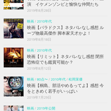
演 イケメンゾンビと愉快な仲間たち
2019年8月28日
映画
/
2010年代
映画【パラドクス】ネタバレなし感想 ル
ープ物最高傑作 脚本家天才かよ！
2019年8月18日
映画
/
2010年代
映画【リミット】ネタバレなし感想 閉所
恐怖症でも鑑賞可能か？
2019年8月12日
映画
/
80点〜
/
2010年代
/
松岡茉優
映画【桐島、部活やめるってよ】感想 今
をときめく若手がいっぱい
2019年7月29日
映画
/
2019年公開