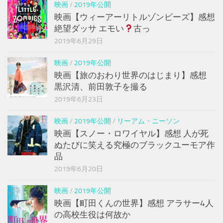
映画
/
2019年公開
映画【ウィーアーリトルゾンビーズ】感想
絶望ダッサ エモい
古っ
2019年6月29日
映画
/
2019年公開
映画【旅のおわり世界のはじまり】感想
黒沢清、前田敦子を撮る
2019年6月23日
映画
/
2019年公開
/
リーアム・ニーソン
映画【スノー・ロワイヤル】感想 人が死
ぬたびに笑える究極のブラックユーモア作
品
2019年6月20日
映画
/
2019年公開
映画【町田くんの世界】感想 アラサー4人
の高校生役は何故か