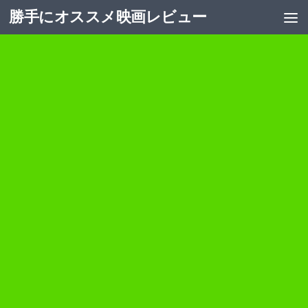
勝手にオススメ映画レビュー
コンテンツへスキップ