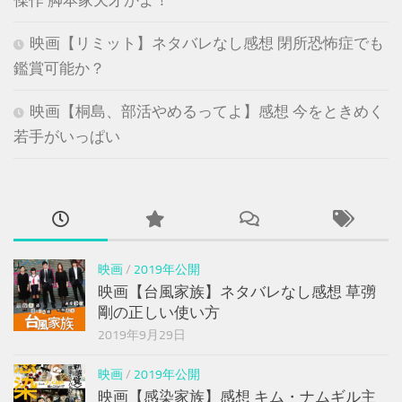
傑作 脚本家天才かよ！
映画【リミット】ネタバレなし感想 閉所恐怖症でも
鑑賞可能か？
映画【桐島、部活やめるってよ】感想 今をときめく
若手がいっぱい
映画
/
2019年公開
映画【台風家族】ネタバレなし感想 草彅
剛の正しい使い方
2019年9月29日
映画
/
2019年公開
映画【感染家族】感想 キム・ナムギル主