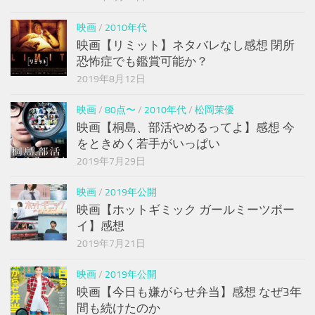
映画
/
2010年代
映画【リミット】ネタバレなし感想 閉所
恐怖症でも鑑賞可能か？
2019年8月12日
映画
/
80点〜
/
2010年代
/
松岡茉優
映画【桐島、部活やめるってよ】感想 今
をときめく若手がいっぱい
2019年7月29日
映画
/
2019年公開
映画【ホットギミック ガールミーツボー
イ】感想
2019年7月21日
映画
/
2019年公開
映画【今日も嫌がらせ弁当】感想 なぜ3年
間も続けたのか