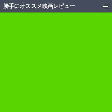
勝手にオススメ映画レビュー
コンテンツへスキップ