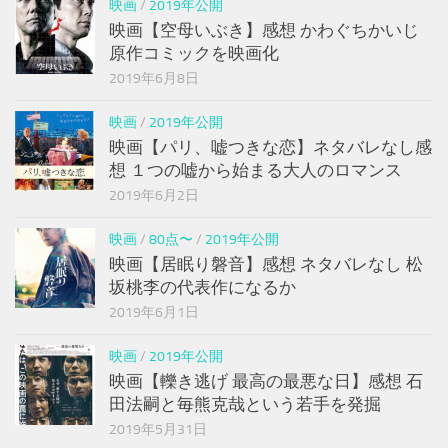
映画
/
2019年公開
映画【空母いぶき】感想 かわぐちかいじ
原作コミックを映画化
2019年6月8日
映画
/
2019年公開
映画【パリ、嘘つきな恋】ネタバレなし感
想 １つの嘘から始まる大人のロマンス
2019年6月2日
映画
/
80点〜
/
2019年公開
映画【居眠り磐音】感想 ネタバレなし 松
坂桃李の代表作になるか
2019年6月1日
映画
/
2019年公開
映画【轢き逃げ 最高の最悪な日】感想 石
田法嗣と毎熊克哉という若手を発掘
2019年5月31日