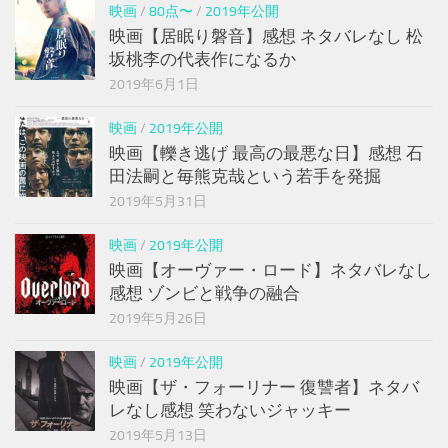
映画
/
80点〜
/
2019年公開
映画【居眠り磐音】感想 ネタバレなし 松
坂桃李の代表作になるか
2019年6月1日
映画
/
2019年公開
映画【轢き逃げ 最高の最悪な日】感想 石
田法嗣と毎熊克哉という若手を発掘
2019年5月31日
映画
/
2019年公開
映画【オーヴァー・ロード】ネタバレなし
感想 ゾンビと戦争の融合
2019年5月26日
映画
/
2019年公開
映画【ザ・フォーリナー 復讐者】ネタバ
レなし感想 笑わないジャッキー
2019年5月13日