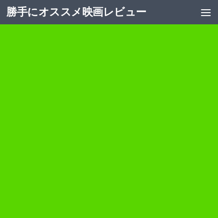
勝手にオススメ映画レビュー
コンテンツへスキップ