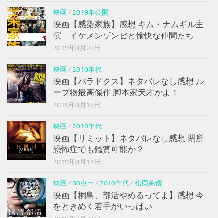
映画
/
2019年公開
映画【感染家族】感想 キム・ナムギル主
演 イケメンゾンビと愉快な仲間たち
2019年8月28日
映画
/
2010年代
映画【パラドクス】ネタバレなし感想 ル
ープ物最高傑作 脚本家天才かよ！
2019年8月18日
映画
/
2010年代
映画【リミット】ネタバレなし感想 閉所
恐怖症でも鑑賞可能か？
2019年8月12日
映画
/
80点〜
/
2010年代
/
松岡茉優
映画【桐島、部活やめるってよ】感想 今
をときめく若手がいっぱい