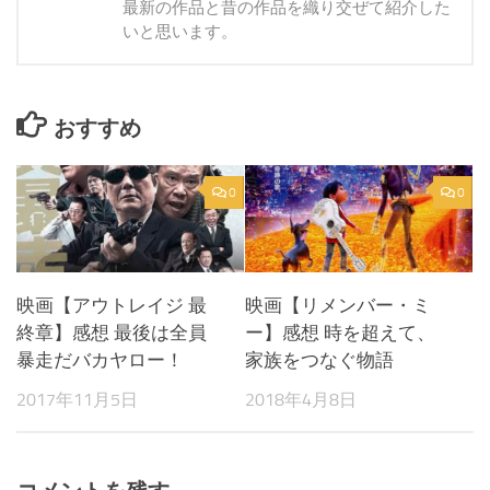
最新の作品と昔の作品を織り交ぜて紹介した
いと思います。
おすすめ
0
0
映画【アウトレイジ 最
映画【リメンバー・ミ
終章】感想 最後は全員
ー】感想 時を超えて、
暴走だバカヤロー！
家族をつなぐ物語
2017年11月5日
2018年4月8日