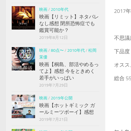
映画
/
2010年代
2017
映画【リミット】ネタバレ
なし感想 閉所恐怖症でも
鑑賞可能か？
不思議度
2019年8月12日
映画
/
80点〜
/
2010年代
/
松岡
下品度 
茉優
映画【桐島、部活やめるっ
オススメ
てよ】感想 今をときめく
若手がいっぱい
総合 5
2019年7月29日
映画
/
2019年公開
映画【ホットギミック ガ
ールミーツボーイ】感想
2019年7月21日