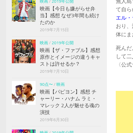
無人島
映画
/
2019年公開
映画【今日も嫌がらせ弁
て自ら
当】感想 なぜ3年間も続け
エル・
たのか
おり、
2019年7月15日
体にま
映画
/
2019年公開
死んだ
映画【ザ・ファブル】感想
して二
原作とイメージの違うキャ
ストは許せるか？
〈公式
2019年7月10日
90点〜
/
映画
映画【パピヨン】感想 チ
ャーリー・ハナム ラミ・
マレック 2人が魅せる魂の
演技
2019年6月30日
映画
/
2019年公開