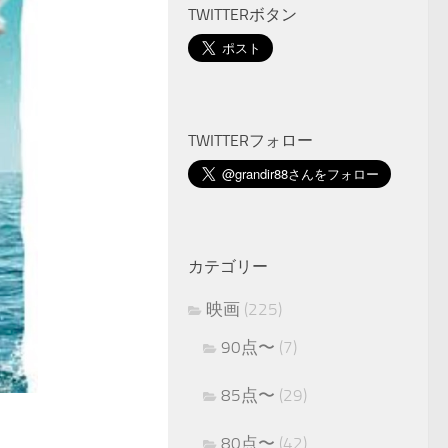
TWITTERボタン
TWITTERフォロー
カテゴリー
映画
(225)
90点〜
(7)
85点〜
(29)
80点〜
(42)