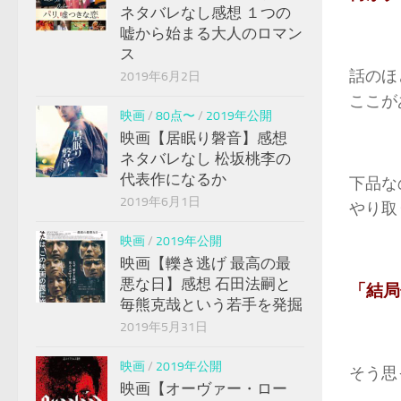
ネタバレなし感想 １つの
嘘から始まる大人のロマン
ス
話のほ
2019年6月2日
ここが
映画
/
80点〜
/
2019年公開
映画【居眠り磐音】感想
ネタバレなし 松坂桃李の
代表作になるか
下品な
2019年6月1日
やり取
映画
/
2019年公開
映画【轢き逃げ 最高の最
悪な日】感想 石田法嗣と
「結局
毎熊克哉という若手を発掘
2019年5月31日
映画
/
2019年公開
そう思
映画【オーヴァー・ロー