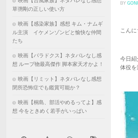
映画【台風家族】ネタバレなし感想
BY
GON
草彅剛の正しい使い方
映画【感染家族】感想 キム・ナムギ
こんに
ル主演 イケメンゾンビと愉快な仲間
たち
映画【パラドクス】ネタバレなし感
今日紹
想 ループ物最高傑作 脚本家天才かよ！
体役を
映画【リミット】ネタバレなし感想
閉所恐怖症でも鑑賞可能か？
映画【桐島、部活やめるってよ】感
想 今をときめく若手がいっぱい