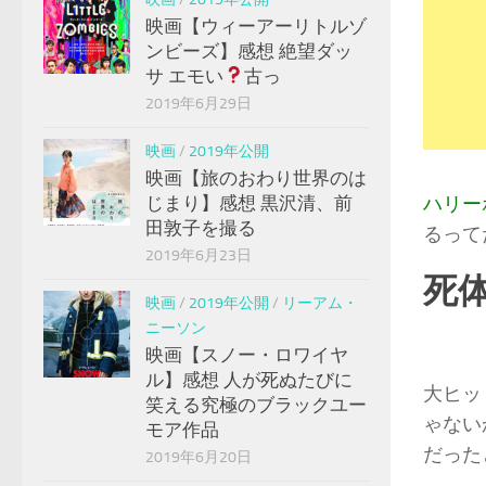
映画【ウィーアーリトルゾ
ンビーズ】感想 絶望ダッ
サ エモい
古っ
2019年6月29日
映画
/
2019年公開
映画【旅のおわり世界のは
じまり】感想 黒沢清、前
ハリー
田敦子を撮る
るって
2019年6月23日
死
映画
/
2019年公開
/
リーアム・
ニーソン
映画【スノー・ロワイヤ
ル】感想 人が死ぬたびに
大ヒッ
笑える究極のブラックユー
ゃない
モア作品
だった
2019年6月20日