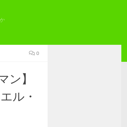
か
0
マン】
ニエル・