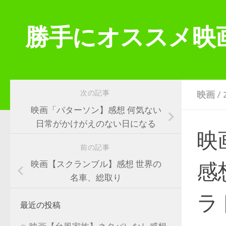
コンテンツへスキップ
勝手にオススメ映
次の記事
映画
/
映画「パターソン】感想 何気ない
日常がかけがえのない日になる
映
前の記事
映画【スクランブル】感想 世界の
感
名車、総取り
ラ
最近の投稿