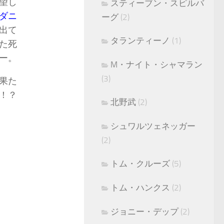
望し
スティーブン・スピルバ
ダニ
ーグ
(2)
出て
タランティーノ
(1)
た死
ー。
M・ナイト・シャマラン
(3)
果た
！？
北野武
(2)
シュワルツェネッガー
(2)
トム・クルーズ
(5)
トム・ハンクス
(2)
ジョニー・デップ
(2)