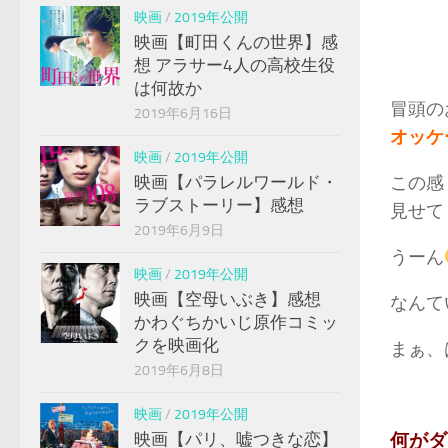
映画
/
2019年公開
映画【町田くんの世界】感
想 アラサー4人の高校生役
は何故か
冒頭の
2019年6月16日
オッケ
映画
/
2019年公開
映画【パラレルワールド・
この感
ラブストーリー】感想
見せて
2019年6月9日
うーん
映画
/
2019年公開
映画【空母いぶき】感想
なんて
かわぐちかいじ原作コミッ
クを映画化
まぁ、
2019年6月8日
映画
/
2019年公開
映画【パリ、嘘つきな恋】
何がダ