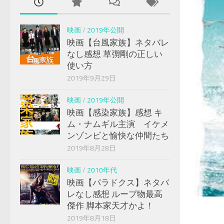
映画
/
2019年公開
映画【台風家族】ネタバレ
なし感想 草彅剛の正しい
使い方
2019年9月29日
映画
/
2019年公開
映画【感染家族】感想 キ
ム・ナムギル主演 イケメ
ンゾンビと愉快な仲間たち
2019年8月28日
映画
/
2010年代
映画【パラドクス】ネタバ
レなし感想 ループ物最高
傑作 脚本家天才かよ！
2019年8月18日